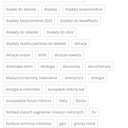
dopłat do silosów
dopłaty
dopłaty bezpośrednie
dopłaty bezpośrednie 2023
dopłaty do kwalifikatu
dopłaty do składek
dopłaty do zbóż
dopłaty skarbu państwa do składek
dotacje
dotacje unijne
drób
droższe nawozy
dzierżawa ziemi
ekologia
ekonomia
ekoschematy
elastyczne terminy nawożenia
emerytura
energia
energia w rolnictwie
europejski zielony ład
europejskie forum rolnicze
fakty
fasola
festiwal starych ciągników i maszyn rolniczych
for
fundusz ochrony rolnictwa
gęsi
grunty rolne