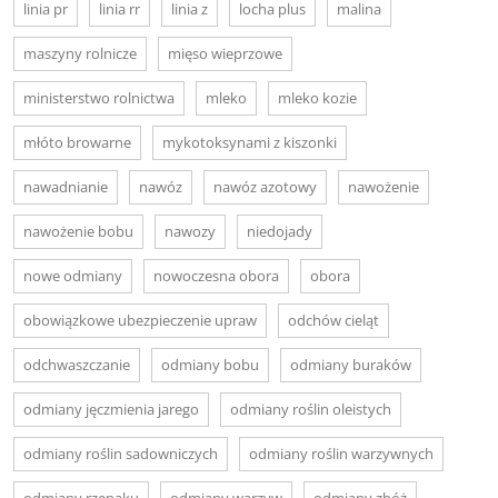
linia pr
linia rr
linia z
locha plus
malina
maszyny rolnicze
mięso wieprzowe
ministerstwo rolnictwa
mleko
mleko kozie
młóto browarne
mykotoksynami z kiszonki
nawadnianie
nawóz
nawóz azotowy
nawożenie
nawożenie bobu
nawozy
niedojady
nowe odmiany
nowoczesna obora
obora
obowiązkowe ubezpieczenie upraw
odchów cieląt
odchwaszczanie
odmiany bobu
odmiany buraków
odmiany jęczmienia jarego
odmiany roślin oleistych
odmiany roślin sadowniczych
odmiany roślin warzywnych
odmiany rzepaku
odmiany warzyw
odmiany zbóż