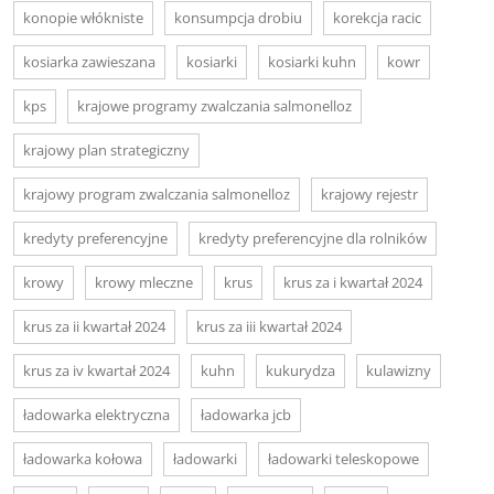
konopie włókniste
konsumpcja drobiu
korekcja racic
kosiarka zawieszana
kosiarki
kosiarki kuhn
kowr
kps
krajowe programy zwalczania salmonelloz
krajowy plan strategiczny
krajowy program zwalczania salmonelloz
krajowy rejestr
kredyty preferencyjne
kredyty preferencyjne dla rolników
krowy
krowy mleczne
krus
krus za i kwartał 2024
krus za ii kwartał 2024
krus za iii kwartał 2024
krus za iv kwartał 2024
kuhn
kukurydza
kulawizny
ładowarka elektryczna
ładowarka jcb
ładowarka kołowa
ładowarki
ładowarki teleskopowe