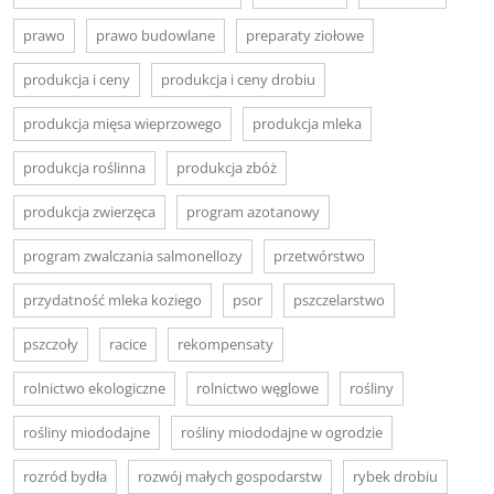
prawo
prawo budowlane
preparaty ziołowe
produkcja i ceny
produkcja i ceny drobiu
produkcja mięsa wieprzowego
produkcja mleka
produkcja roślinna
produkcja zbóż
produkcja zwierzęca
program azotanowy
program zwalczania salmonellozy
przetwórstwo
przydatność mleka koziego
psor
pszczelarstwo
pszczoły
racice
rekompensaty
rolnictwo ekologiczne
rolnictwo węglowe
rośliny
rośliny miododajne
rośliny miododajne w ogrodzie
rozród bydła
rozwój małych gospodarstw
rybek drobiu