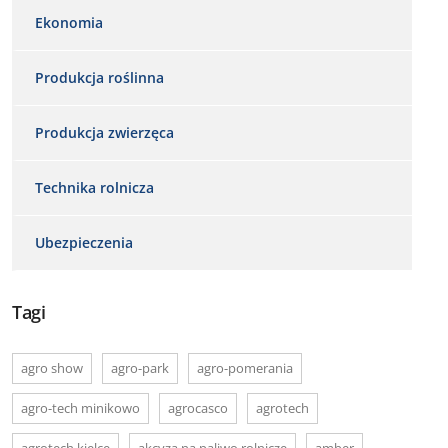
Ekonomia
Produkcja roślinna
Produkcja zwierzęca
Technika rolnicza
Ubezpieczenia
Tagi
agro show
agro-park
agro-pomerania
agro-tech minikowo
agrocasco
agrotech
agrotech kielce
akcyza na paliwo rolnicze
amber