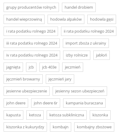
grupy producentów rolnych
handel drobiem
handel wieprzowiną
hodowla alpaków
hodowla gęsi
i rata podatku rolnego 2024
ii rata podatku rolnego 2024
iii rata podatku rolnego 2024
import zboża z ukrainy
iv rata podatku rolnego 2024
izby rolnicze
jabłoń
jagnięta
jcb
jcb 403e
jeczmień
jęczmień browarny
jęczmień jary
jesienne ubezpieczenie
jesienny sezon ubezpieczeń
john deere
john deere 6r
kampania buraczana
kapusta
ketoza
ketoza subkliniczna
kiszonka
kiszonka z kukurydzy
kombajn
kombajny zbożowe