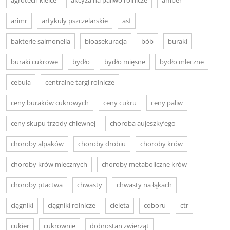
arimr
artykuły pszczelarskie
asf
bakterie salmonella
bioasekuracja
bób
buraki
buraki cukrowe
bydło
bydło mięsne
bydło mleczne
cebula
centralne targi rolnicze
ceny buraków cukrowych
ceny cukru
ceny paliw
ceny skupu trzody chlewnej
choroba aujeszky’ego
choroby alpaków
choroby drobiu
choroby krów
choroby krów mlecznych
choroby metaboliczne krów
choroby ptactwa
chwasty
chwasty na łąkach
ciągniki
ciągniki rolnicze
cielęta
coboru
ctr
cukier
cukrownie
dobrostan zwierząt