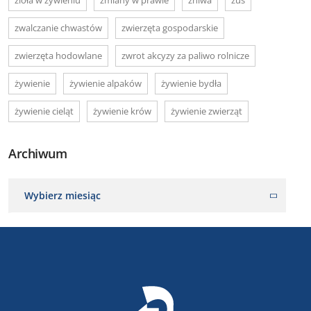
zwalczanie chwastów
zwierzęta gospodarskie
zwierzęta hodowlane
zwrot akcyzy za paliwo rolnicze
żywienie
żywienie alpaków
żywienie bydła
żywienie cieląt
żywienie krów
żywienie zwierząt
Archiwum
Wybierz miesiąc