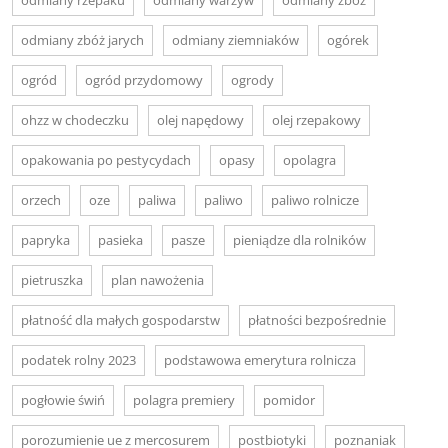
odmiany zbóż jarych
odmiany ziemniaków
ogórek
ogród
ogród przydomowy
ogrody
ohzz w chodeczku
olej napędowy
olej rzepakowy
opakowania po pestycydach
opasy
opolagra
orzech
oze
paliwa
paliwo
paliwo rolnicze
papryka
pasieka
pasze
pieniądze dla rolników
pietruszka
plan nawożenia
płatność dla małych gospodarstw
płatności bezpośrednie
podatek rolny 2023
podstawowa emerytura rolnicza
pogłowie świń
polagra premiery
pomidor
porozumienie ue z mercosurem
postbiotyki
poznaniak