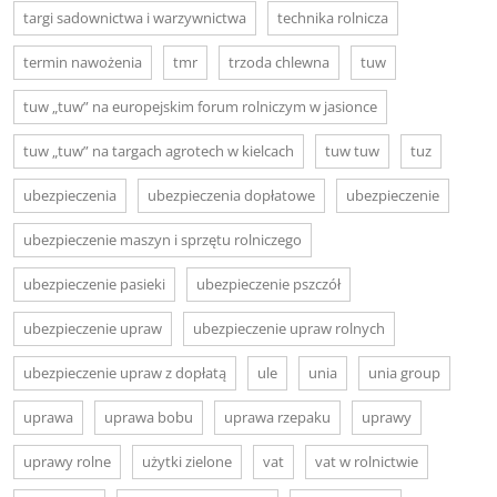
targi sadownictwa i warzywnictwa
technika rolnicza
termin nawożenia
tmr
trzoda chlewna
tuw
tuw „tuw” na europejskim forum rolniczym w jasionce
tuw „tuw” na targach agrotech w kielcach
tuw tuw
tuz
ubezpieczenia
ubezpieczenia dopłatowe
ubezpieczenie
ubezpieczenie maszyn i sprzętu rolniczego
ubezpieczenie pasieki
ubezpieczenie pszczół
ubezpieczenie upraw
ubezpieczenie upraw rolnych
ubezpieczenie upraw z dopłatą
ule
unia
unia group
uprawa
uprawa bobu
uprawa rzepaku
uprawy
uprawy rolne
użytki zielone
vat
vat w rolnictwie