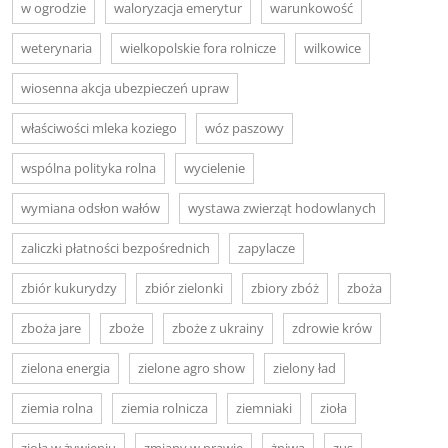
w ogrodzie
waloryzacja emerytur
warunkowość
weterynaria
wielkopolskie fora rolnicze
wilkowice
wiosenna akcja ubezpieczeń upraw
właściwości mleka koziego
wóz paszowy
wspólna polityka rolna
wycielenie
wymiana odsłon wałów
wystawa zwierząt hodowlanych
zaliczki płatności bezpośrednich
zapylacze
zbiór kukurydzy
zbiór zielonki
zbiory zbóż
zboża
zboża jare
zboże
zboże z ukrainy
zdrowie krów
zielona energia
zielone agro show
zielony ład
ziemia rolna
ziemia rolnicza
ziemniaki
zioła
zioła w żywieniu
zmiany w prawie
żniwa
zus