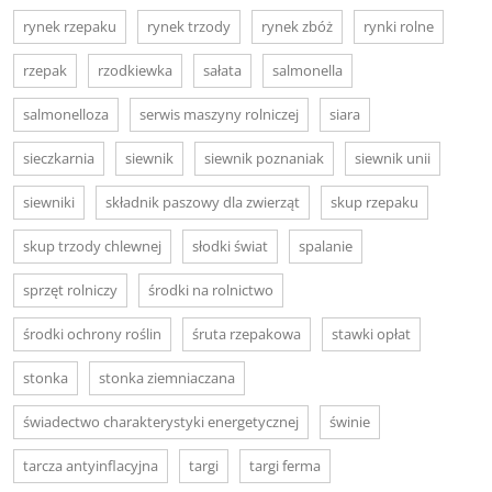
rynek rzepaku
rynek trzody
rynek zbóż
rynki rolne
rzepak
rzodkiewka
sałata
salmonella
salmonelloza
serwis maszyny rolniczej
siara
sieczkarnia
siewnik
siewnik poznaniak
siewnik unii
siewniki
składnik paszowy dla zwierząt
skup rzepaku
skup trzody chlewnej
słodki świat
spalanie
sprzęt rolniczy
środki na rolnictwo
środki ochrony roślin
śruta rzepakowa
stawki opłat
stonka
stonka ziemniaczana
świadectwo charakterystyki energetycznej
świnie
tarcza antyinflacyjna
targi
targi ferma