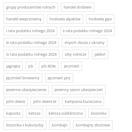
grupy producentów rolnych
handel drobiem
handel wieprzowiną
hodowla alpaków
hodowla gęsi
i rata podatku rolnego 2024
ii rata podatku rolnego 2024
iii rata podatku rolnego 2024
import zboża z ukrainy
iv rata podatku rolnego 2024
izby rolnicze
jabłoń
jagnięta
jcb
jcb 403e
jeczmień
jęczmień browarny
jęczmień jary
jesienne ubezpieczenie
jesienny sezon ubezpieczeń
john deere
john deere 6r
kampania buraczana
kapusta
ketoza
ketoza subkliniczna
kiszonka
kiszonka z kukurydzy
kombajn
kombajny zbożowe