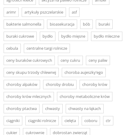
arimr
artykuły pszczelarskie
asf
bakterie salmonella
bioasekuracja
bób
buraki
buraki cukrowe
bydło
bydło mięsne
bydło mleczne
cebula
centralne targi rolnicze
ceny buraków cukrowych
ceny cukru
ceny paliw
ceny skupu trzody chlewnej
choroba aujeszky’ego
choroby alpaków
choroby drobiu
choroby krów
choroby krów mlecznych
choroby metaboliczne krów
choroby ptactwa
chwasty
chwasty na łąkach
ciągniki
ciągniki rolnicze
cielęta
coboru
ctr
cukier
cukrownie
dobrostan zwierząt