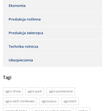
Ekonomia
Produkcja roślinna
Produkcja zwierzęca
Technika rolnicza
Ubezpieczenia
Tagi
agro show
agro-park
agro-pomerania
agro-tech minikowo
agrocasco
agrotech
agrotech kielce
akcyza na paliwo rolnicze
amber