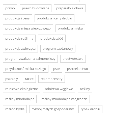
prawo
prawo budowlane
preparaty ziołowe
produkcja i ceny
produkcja i ceny drobiu
produkcja mięsa wieprzowego
produkcja mleka
produkcja roślinna
produkcja zbóż
produkcja zwierzęca
program azotanowy
program zwalczania salmonellozy
przetwórstwo
przydatność mleka koziego
psor
pszczelarstwo
pszczoły
racice
rekompensaty
rolnictwo ekologiczne
rolnictwo węglowe
rośliny
rośliny miododajne
rośliny miododajne w ogrodzie
rozród bydła
rozwój małych gospodarstw
rybek drobiu