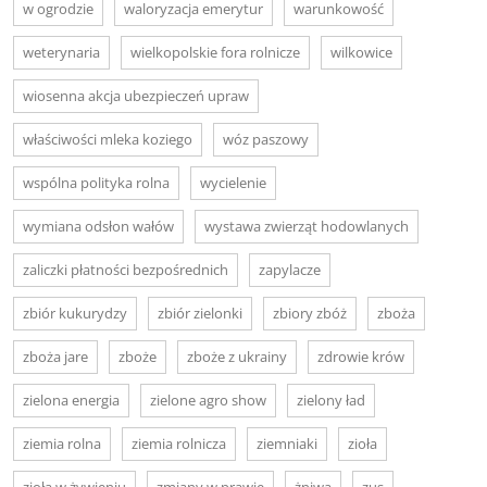
w ogrodzie
waloryzacja emerytur
warunkowość
weterynaria
wielkopolskie fora rolnicze
wilkowice
wiosenna akcja ubezpieczeń upraw
właściwości mleka koziego
wóz paszowy
wspólna polityka rolna
wycielenie
wymiana odsłon wałów
wystawa zwierząt hodowlanych
zaliczki płatności bezpośrednich
zapylacze
zbiór kukurydzy
zbiór zielonki
zbiory zbóż
zboża
zboża jare
zboże
zboże z ukrainy
zdrowie krów
zielona energia
zielone agro show
zielony ład
ziemia rolna
ziemia rolnicza
ziemniaki
zioła
zioła w żywieniu
zmiany w prawie
żniwa
zus