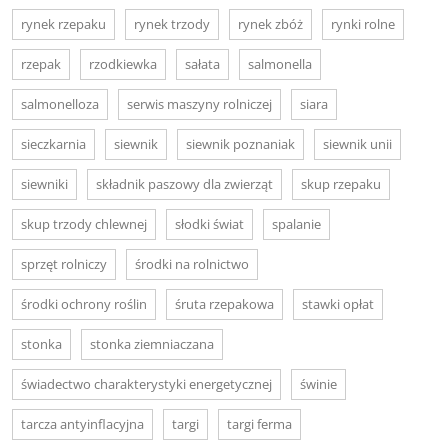
rynek rzepaku
rynek trzody
rynek zbóż
rynki rolne
rzepak
rzodkiewka
sałata
salmonella
salmonelloza
serwis maszyny rolniczej
siara
sieczkarnia
siewnik
siewnik poznaniak
siewnik unii
siewniki
składnik paszowy dla zwierząt
skup rzepaku
skup trzody chlewnej
słodki świat
spalanie
sprzęt rolniczy
środki na rolnictwo
środki ochrony roślin
śruta rzepakowa
stawki opłat
stonka
stonka ziemniaczana
świadectwo charakterystyki energetycznej
świnie
tarcza antyinflacyjna
targi
targi ferma