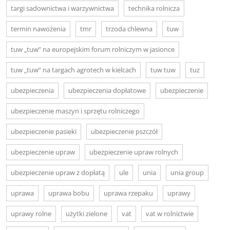
targi sadownictwa i warzywnictwa
technika rolnicza
termin nawożenia
tmr
trzoda chlewna
tuw
tuw „tuw” na europejskim forum rolniczym w jasionce
tuw „tuw” na targach agrotech w kielcach
tuw tuw
tuz
ubezpieczenia
ubezpieczenia dopłatowe
ubezpieczenie
ubezpieczenie maszyn i sprzętu rolniczego
ubezpieczenie pasieki
ubezpieczenie pszczół
ubezpieczenie upraw
ubezpieczenie upraw rolnych
ubezpieczenie upraw z dopłatą
ule
unia
unia group
uprawa
uprawa bobu
uprawa rzepaku
uprawy
uprawy rolne
użytki zielone
vat
vat w rolnictwie