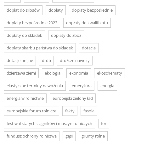
dopłat do silosów
dopłaty
dopłaty bezpośrednie
dopłaty bezpośrednie 2023
dopłaty do kwalifikatu
dopłaty do składek
dopłaty do zbóż
dopłaty skarbu państwa do składek
dotacje
dotacje unijne
drób
droższe nawozy
dzierżawa ziemi
ekologia
ekonomia
ekoschematy
elastyczne terminy nawożenia
emerytura
energia
energia w rolnictwie
europejski zielony ład
europejskie forum rolnicze
fakty
fasola
festiwal starych ciągników i maszyn rolniczych
for
fundusz ochrony rolnictwa
gęsi
grunty rolne