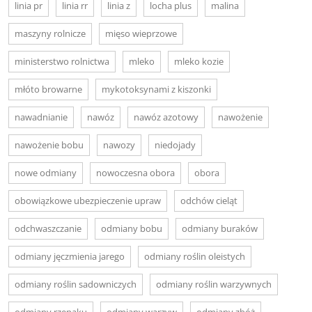
linia pr
linia rr
linia z
locha plus
malina
maszyny rolnicze
mięso wieprzowe
ministerstwo rolnictwa
mleko
mleko kozie
młóto browarne
mykotoksynami z kiszonki
nawadnianie
nawóz
nawóz azotowy
nawożenie
nawożenie bobu
nawozy
niedojady
nowe odmiany
nowoczesna obora
obora
obowiązkowe ubezpieczenie upraw
odchów cieląt
odchwaszczanie
odmiany bobu
odmiany buraków
odmiany jęczmienia jarego
odmiany roślin oleistych
odmiany roślin sadowniczych
odmiany roślin warzywnych
odmiany rzepaku
odmiany warzyw
odmiany zbóż