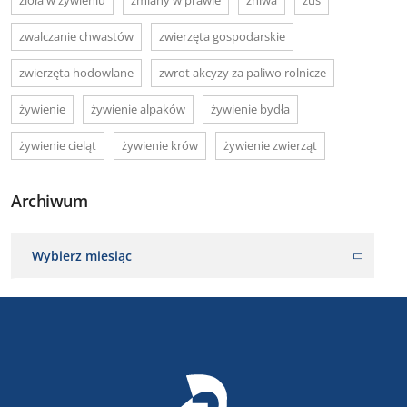
zwalczanie chwastów
zwierzęta gospodarskie
zwierzęta hodowlane
zwrot akcyzy za paliwo rolnicze
żywienie
żywienie alpaków
żywienie bydła
żywienie cieląt
żywienie krów
żywienie zwierząt
Archiwum
Wybierz miesiąc