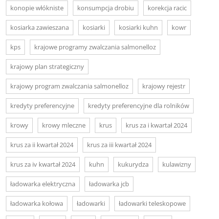
konopie włókniste
konsumpcja drobiu
korekcja racic
kosiarka zawieszana
kosiarki
kosiarki kuhn
kowr
kps
krajowe programy zwalczania salmonelloz
krajowy plan strategiczny
krajowy program zwalczania salmonelloz
krajowy rejestr
kredyty preferencyjne
kredyty preferencyjne dla rolników
krowy
krowy mleczne
krus
krus za i kwartał 2024
krus za ii kwartał 2024
krus za iii kwartał 2024
krus za iv kwartał 2024
kuhn
kukurydza
kulawizny
ładowarka elektryczna
ładowarka jcb
ładowarka kołowa
ładowarki
ładowarki teleskopowe