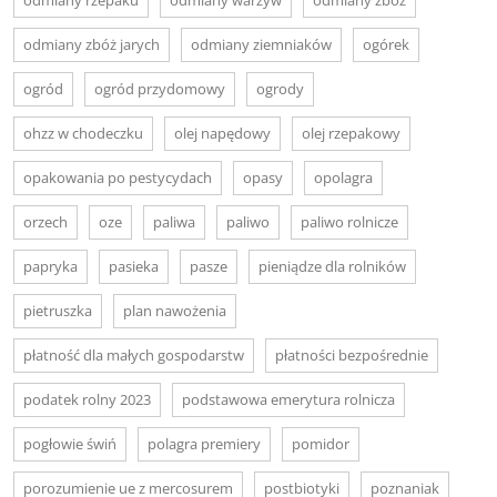
odmiany zbóż jarych
odmiany ziemniaków
ogórek
ogród
ogród przydomowy
ogrody
ohzz w chodeczku
olej napędowy
olej rzepakowy
opakowania po pestycydach
opasy
opolagra
orzech
oze
paliwa
paliwo
paliwo rolnicze
papryka
pasieka
pasze
pieniądze dla rolników
pietruszka
plan nawożenia
płatność dla małych gospodarstw
płatności bezpośrednie
podatek rolny 2023
podstawowa emerytura rolnicza
pogłowie świń
polagra premiery
pomidor
porozumienie ue z mercosurem
postbiotyki
poznaniak