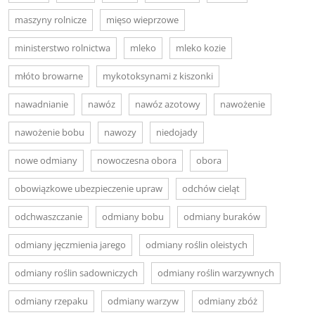
maszyny rolnicze
mięso wieprzowe
ministerstwo rolnictwa
mleko
mleko kozie
młóto browarne
mykotoksynami z kiszonki
nawadnianie
nawóz
nawóz azotowy
nawożenie
nawożenie bobu
nawozy
niedojady
nowe odmiany
nowoczesna obora
obora
obowiązkowe ubezpieczenie upraw
odchów cieląt
odchwaszczanie
odmiany bobu
odmiany buraków
odmiany jęczmienia jarego
odmiany roślin oleistych
odmiany roślin sadowniczych
odmiany roślin warzywnych
odmiany rzepaku
odmiany warzyw
odmiany zbóż