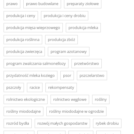
prawo
prawo budowlane
preparaty ziołowe
produkcja i ceny
produkcja i ceny drobiu
produkcja mięsa wieprzowego
produkcja mleka
produkcja roślinna
produkcja zbóż
produkcja zwierzęca
program azotanowy
program zwalczania salmonellozy
przetwórstwo
przydatność mleka koziego
psor
pszczelarstwo
pszczoły
racice
rekompensaty
rolnictwo ekologiczne
rolnictwo węglowe
rośliny
rośliny miododajne
rośliny miododajne w ogrodzie
rozród bydła
rozwój małych gospodarstw
rybek drobiu