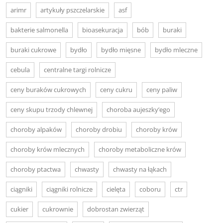
arimr
artykuły pszczelarskie
asf
bakterie salmonella
bioasekuracja
bób
buraki
buraki cukrowe
bydło
bydło mięsne
bydło mleczne
cebula
centralne targi rolnicze
ceny buraków cukrowych
ceny cukru
ceny paliw
ceny skupu trzody chlewnej
choroba aujeszky’ego
choroby alpaków
choroby drobiu
choroby krów
choroby krów mlecznych
choroby metaboliczne krów
choroby ptactwa
chwasty
chwasty na łąkach
ciągniki
ciągniki rolnicze
cielęta
coboru
ctr
cukier
cukrownie
dobrostan zwierząt