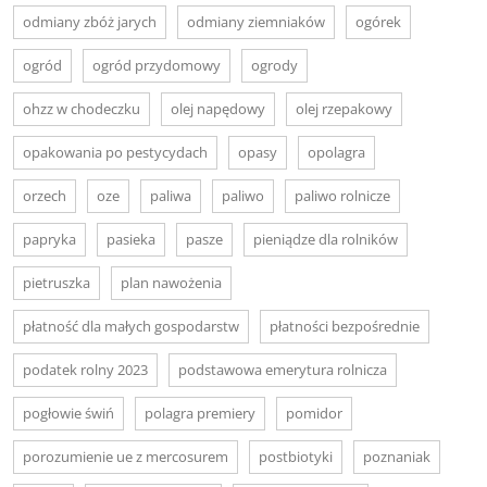
odmiany zbóż jarych
odmiany ziemniaków
ogórek
ogród
ogród przydomowy
ogrody
ohzz w chodeczku
olej napędowy
olej rzepakowy
opakowania po pestycydach
opasy
opolagra
orzech
oze
paliwa
paliwo
paliwo rolnicze
papryka
pasieka
pasze
pieniądze dla rolników
pietruszka
plan nawożenia
płatność dla małych gospodarstw
płatności bezpośrednie
podatek rolny 2023
podstawowa emerytura rolnicza
pogłowie świń
polagra premiery
pomidor
porozumienie ue z mercosurem
postbiotyki
poznaniak