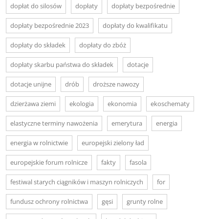
dopłat do silosów
dopłaty
dopłaty bezpośrednie
dopłaty bezpośrednie 2023
dopłaty do kwalifikatu
dopłaty do składek
dopłaty do zbóż
dopłaty skarbu państwa do składek
dotacje
dotacje unijne
drób
droższe nawozy
dzierżawa ziemi
ekologia
ekonomia
ekoschematy
elastyczne terminy nawożenia
emerytura
energia
energia w rolnictwie
europejski zielony ład
europejskie forum rolnicze
fakty
fasola
festiwal starych ciągników i maszyn rolniczych
for
fundusz ochrony rolnictwa
gęsi
grunty rolne