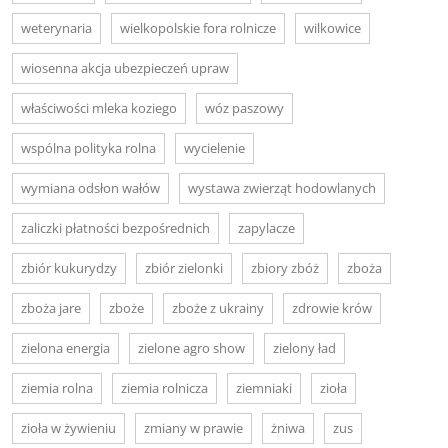
weterynaria
wielkopolskie fora rolnicze
wilkowice
wiosenna akcja ubezpieczeń upraw
właściwości mleka koziego
wóz paszowy
wspólna polityka rolna
wycielenie
wymiana odsłon wałów
wystawa zwierząt hodowlanych
zaliczki płatności bezpośrednich
zapylacze
zbiór kukurydzy
zbiór zielonki
zbiory zbóż
zboża
zboża jare
zboże
zboże z ukrainy
zdrowie krów
zielona energia
zielone agro show
zielony ład
ziemia rolna
ziemia rolnicza
ziemniaki
zioła
zioła w żywieniu
zmiany w prawie
żniwa
zus