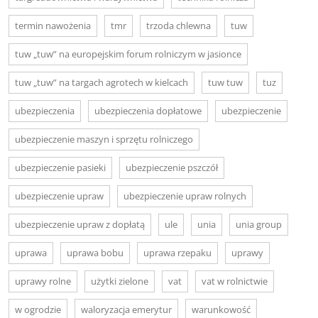
termin nawożenia
tmr
trzoda chlewna
tuw
tuw „tuw” na europejskim forum rolniczym w jasionce
tuw „tuw” na targach agrotech w kielcach
tuw tuw
tuz
ubezpieczenia
ubezpieczenia dopłatowe
ubezpieczenie
ubezpieczenie maszyn i sprzętu rolniczego
ubezpieczenie pasieki
ubezpieczenie pszczół
ubezpieczenie upraw
ubezpieczenie upraw rolnych
ubezpieczenie upraw z dopłatą
ule
unia
unia group
uprawa
uprawa bobu
uprawa rzepaku
uprawy
uprawy rolne
użytki zielone
vat
vat w rolnictwie
w ogrodzie
waloryzacja emerytur
warunkowość