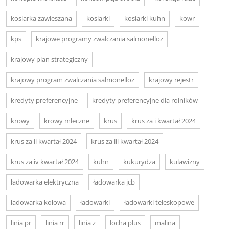
kosiarka zawieszana
kosiarki
kosiarki kuhn
kowr
kps
krajowe programy zwalczania salmonelloz
krajowy plan strategiczny
krajowy program zwalczania salmonelloz
krajowy rejestr
kredyty preferencyjne
kredyty preferencyjne dla rolników
krowy
krowy mleczne
krus
krus za i kwartał 2024
krus za ii kwartał 2024
krus za iii kwartał 2024
krus za iv kwartał 2024
kuhn
kukurydza
kulawizny
ładowarka elektryczna
ładowarka jcb
ładowarka kołowa
ładowarki
ładowarki teleskopowe
linia pr
linia rr
linia z
locha plus
malina