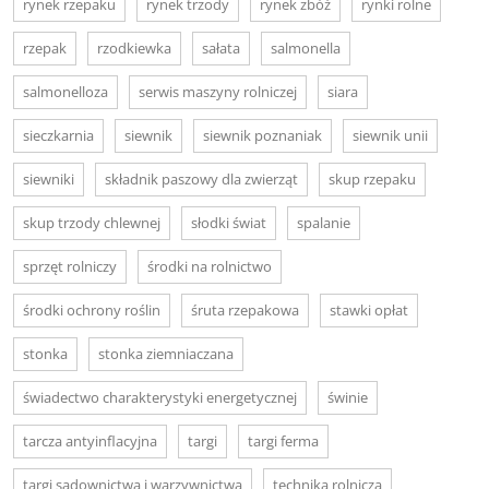
rynek rzepaku
rynek trzody
rynek zbóż
rynki rolne
rzepak
rzodkiewka
sałata
salmonella
salmonelloza
serwis maszyny rolniczej
siara
sieczkarnia
siewnik
siewnik poznaniak
siewnik unii
siewniki
składnik paszowy dla zwierząt
skup rzepaku
skup trzody chlewnej
słodki świat
spalanie
sprzęt rolniczy
środki na rolnictwo
środki ochrony roślin
śruta rzepakowa
stawki opłat
stonka
stonka ziemniaczana
świadectwo charakterystyki energetycznej
świnie
tarcza antyinflacyjna
targi
targi ferma
targi sadownictwa i warzywnictwa
technika rolnicza