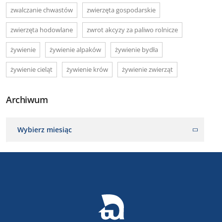
zwalczanie chwastów
zwierzęta gospodarskie
zwierzęta hodowlane
zwrot akcyzy za paliwo rolnicze
żywienie
żywienie alpaków
żywienie bydła
żywienie cieląt
żywienie krów
żywienie zwierząt
Archiwum
Wybierz miesiąc