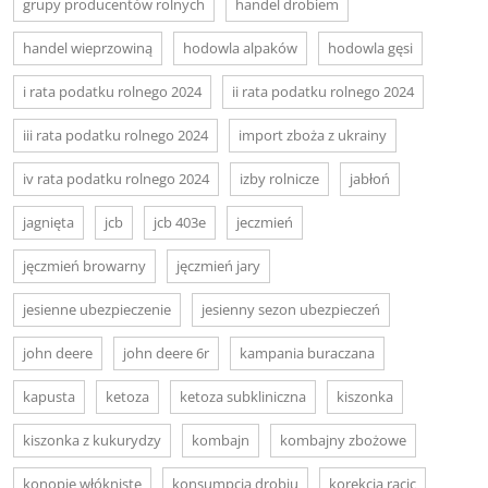
grupy producentów rolnych
handel drobiem
handel wieprzowiną
hodowla alpaków
hodowla gęsi
i rata podatku rolnego 2024
ii rata podatku rolnego 2024
iii rata podatku rolnego 2024
import zboża z ukrainy
iv rata podatku rolnego 2024
izby rolnicze
jabłoń
jagnięta
jcb
jcb 403e
jeczmień
jęczmień browarny
jęczmień jary
jesienne ubezpieczenie
jesienny sezon ubezpieczeń
john deere
john deere 6r
kampania buraczana
kapusta
ketoza
ketoza subkliniczna
kiszonka
kiszonka z kukurydzy
kombajn
kombajny zbożowe
konopie włókniste
konsumpcja drobiu
korekcja racic