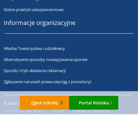
Dobre praktyki ubezpieczeniowe
Informacje organizacyjne
Władze Towarzystwa i udziałowcy
Alternatywne sposoby rozwiązywania sporów
Sposób i tryb składania reklamacji
Zgłaszanie naruszeń prawa (wyciąg z procedury)
Zgłoś szkodę
Portal Rolnika
© 2026 Towarzystwo Ubezpieczeń Wzajemnych "TUW"
infolinia:
22 545 39 50
RODO
Polityka prywatności