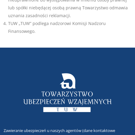
lub spółki niebędącej osobą prawną Towarzystwo odmawia
uznania zasadności reklamacji.
TUW „TUW” podlega nadzorowi Komisji Nadzoru
Finansowego.
Zawieranie ubezpieczeń u naszych agentów
(dane kontaktowe