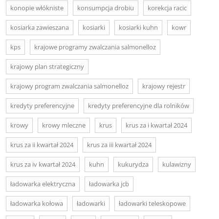
konopie włókniste
konsumpcja drobiu
korekcja racic
kosiarka zawieszana
kosiarki
kosiarki kuhn
kowr
kps
krajowe programy zwalczania salmonelloz
krajowy plan strategiczny
krajowy program zwalczania salmonelloz
krajowy rejestr
kredyty preferencyjne
kredyty preferencyjne dla rolników
krowy
krowy mleczne
krus
krus za i kwartał 2024
krus za ii kwartał 2024
krus za iii kwartał 2024
krus za iv kwartał 2024
kuhn
kukurydza
kulawizny
ładowarka elektryczna
ładowarka jcb
ładowarka kołowa
ładowarki
ładowarki teleskopowe