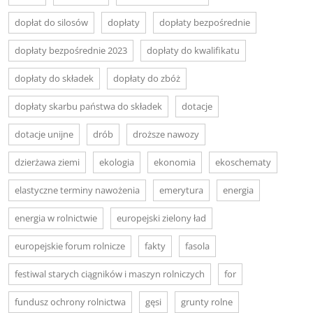
dopłat do silosów
dopłaty
dopłaty bezpośrednie
dopłaty bezpośrednie 2023
dopłaty do kwalifikatu
dopłaty do składek
dopłaty do zbóż
dopłaty skarbu państwa do składek
dotacje
dotacje unijne
drób
droższe nawozy
dzierżawa ziemi
ekologia
ekonomia
ekoschematy
elastyczne terminy nawożenia
emerytura
energia
energia w rolnictwie
europejski zielony ład
europejskie forum rolnicze
fakty
fasola
festiwal starych ciągników i maszyn rolniczych
for
fundusz ochrony rolnictwa
gęsi
grunty rolne