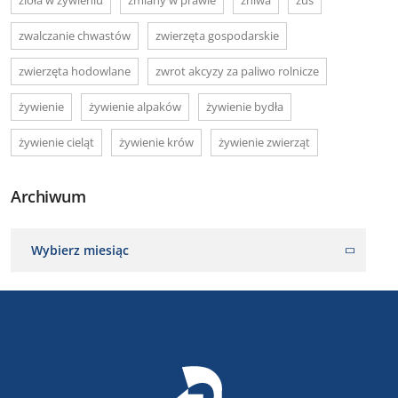
zwalczanie chwastów
zwierzęta gospodarskie
zwierzęta hodowlane
zwrot akcyzy za paliwo rolnicze
żywienie
żywienie alpaków
żywienie bydła
żywienie cieląt
żywienie krów
żywienie zwierząt
Archiwum
Wybierz miesiąc