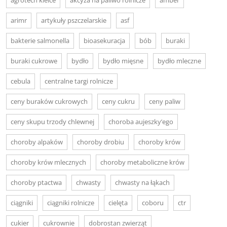
arimr
artykuły pszczelarskie
asf
bakterie salmonella
bioasekuracja
bób
buraki
buraki cukrowe
bydło
bydło mięsne
bydło mleczne
cebula
centralne targi rolnicze
ceny buraków cukrowych
ceny cukru
ceny paliw
ceny skupu trzody chlewnej
choroba aujeszky’ego
choroby alpaków
choroby drobiu
choroby krów
choroby krów mlecznych
choroby metaboliczne krów
choroby ptactwa
chwasty
chwasty na łąkach
ciągniki
ciągniki rolnicze
cielęta
coboru
ctr
cukier
cukrownie
dobrostan zwierząt