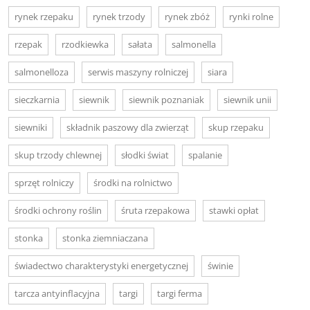
rynek rzepaku
rynek trzody
rynek zbóż
rynki rolne
rzepak
rzodkiewka
sałata
salmonella
salmonelloza
serwis maszyny rolniczej
siara
sieczkarnia
siewnik
siewnik poznaniak
siewnik unii
siewniki
składnik paszowy dla zwierząt
skup rzepaku
skup trzody chlewnej
słodki świat
spalanie
sprzęt rolniczy
środki na rolnictwo
środki ochrony roślin
śruta rzepakowa
stawki opłat
stonka
stonka ziemniaczana
świadectwo charakterystyki energetycznej
świnie
tarcza antyinflacyjna
targi
targi ferma