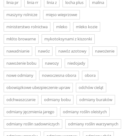
linia pr
linia rr
linia z
locha plus
malina
maszyny rolnicze
mięso wieprzowe
ministerstwo rolnictwa
mleko
mleko kozie
młóto browarne
mykotoksynami z kiszonki
nawadnianie
nawóz
nawóz azotowy
nawożenie
nawożenie bobu
nawozy
niedojady
nowe odmiany
nowoczesna obora
obora
obowiązkowe ubezpieczenie upraw
odchów cieląt
odchwaszczanie
odmiany bobu
odmiany buraków
odmiany jęczmienia jarego
odmiany roślin oleistych
odmiany roślin sadowniczych
odmiany roślin warzywnych
odmiany rzepaku
odmiany warzyw
odmiany zbóż