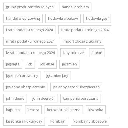
grupy producentów rolnych
handel drobiem
handel wieprzowiną
hodowla alpaków
hodowla gęsi
i rata podatku rolnego 2024
ii rata podatku rolnego 2024
iii rata podatku rolnego 2024
import zboża z ukrainy
iv rata podatku rolnego 2024
izby rolnicze
jabłoń
jagnięta
jcb
jcb 403e
jeczmień
jęczmień browarny
jęczmień jary
jesienne ubezpieczenie
jesienny sezon ubezpieczeń
john deere
john deere 6r
kampania buraczana
kapusta
ketoza
ketoza subkliniczna
kiszonka
kiszonka z kukurydzy
kombajn
kombajny zbożowe