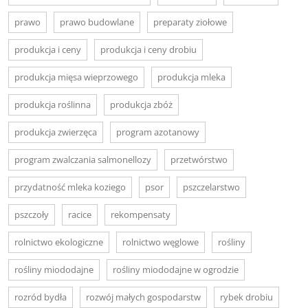
prawo
prawo budowlane
preparaty ziołowe
produkcja i ceny
produkcja i ceny drobiu
produkcja mięsa wieprzowego
produkcja mleka
produkcja roślinna
produkcja zbóż
produkcja zwierzęca
program azotanowy
program zwalczania salmonellozy
przetwórstwo
przydatność mleka koziego
psor
pszczelarstwo
pszczoły
racice
rekompensaty
rolnictwo ekologiczne
rolnictwo węglowe
rośliny
rośliny miododajne
rośliny miododajne w ogrodzie
rozród bydła
rozwój małych gospodarstw
rybek drobiu