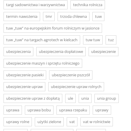
targi sadownictwa i warzywnictwa
technika rolnicza
termin nawożenia
tmr
trzoda chlewna
tuw
tuw „tuw” na europejskim forum rolniczym w jasionce
tuw „tuw” na targach agrotech w kielcach
tuw tuw
tuz
ubezpieczenia
ubezpieczenia dopłatowe
ubezpieczenie
ubezpieczenie maszyn i sprzętu rolniczego
ubezpieczenie pasieki
ubezpieczenie pszczół
ubezpieczenie upraw
ubezpieczenie upraw rolnych
ubezpieczenie upraw z dopłatą
ule
unia
unia group
uprawa
uprawa bobu
uprawa rzepaku
uprawy
uprawy rolne
użytki zielone
vat
vat w rolnictwie