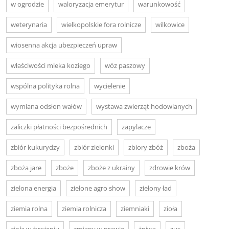
w ogrodzie
waloryzacja emerytur
warunkowość
weterynaria
wielkopolskie fora rolnicze
wilkowice
wiosenna akcja ubezpieczeń upraw
właściwości mleka koziego
wóz paszowy
wspólna polityka rolna
wycielenie
wymiana odsłon wałów
wystawa zwierząt hodowlanych
zaliczki płatności bezpośrednich
zapylacze
zbiór kukurydzy
zbiór zielonki
zbiory zbóż
zboża
zboża jare
zboże
zboże z ukrainy
zdrowie krów
zielona energia
zielone agro show
zielony ład
ziemia rolna
ziemia rolnicza
ziemniaki
zioła
zioła w żywieniu
zmiany w prawie
żniwa
zus