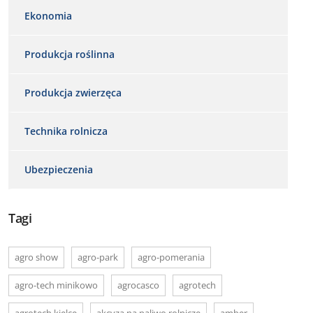
Ekonomia
Produkcja roślinna
Produkcja zwierzęca
Technika rolnicza
Ubezpieczenia
Tagi
agro show
agro-park
agro-pomerania
agro-tech minikowo
agrocasco
agrotech
agrotech kielce
akcyza na paliwo rolnicze
amber