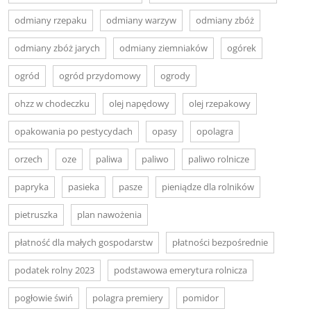
odmiany rzepaku
odmiany warzyw
odmiany zbóż
odmiany zbóż jarych
odmiany ziemniaków
ogórek
ogród
ogród przydomowy
ogrody
ohzz w chodeczku
olej napędowy
olej rzepakowy
opakowania po pestycydach
opasy
opolagra
orzech
oze
paliwa
paliwo
paliwo rolnicze
papryka
pasieka
pasze
pieniądze dla rolników
pietruszka
plan nawożenia
płatność dla małych gospodarstw
płatności bezpośrednie
podatek rolny 2023
podstawowa emerytura rolnicza
pogłowie świń
polagra premiery
pomidor