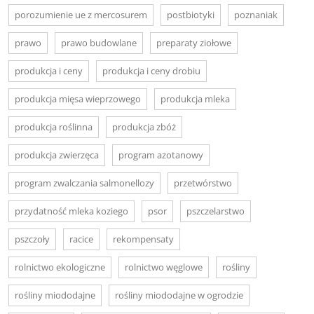
porozumienie ue z mercosurem
postbiotyki
poznaniak
prawo
prawo budowlane
preparaty ziołowe
produkcja i ceny
produkcja i ceny drobiu
produkcja mięsa wieprzowego
produkcja mleka
produkcja roślinna
produkcja zbóż
produkcja zwierzęca
program azotanowy
program zwalczania salmonellozy
przetwórstwo
przydatność mleka koziego
psor
pszczelarstwo
pszczoły
racice
rekompensaty
rolnictwo ekologiczne
rolnictwo węglowe
rośliny
rośliny miododajne
rośliny miododajne w ogrodzie