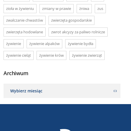
zioła w żywieniu
zmiany w prawie
żniwa
zus
zwalczanie chwastów
zwierzęta gospodarskie
zwierzęta hodowlane
zwrot akcyzy za paliwo rolnicze
żywienie
żywienie alpaków
żywienie bydła
żywienie cieląt
żywienie krów
żywienie zwierząt
Archiwum
Wybierz miesiąc