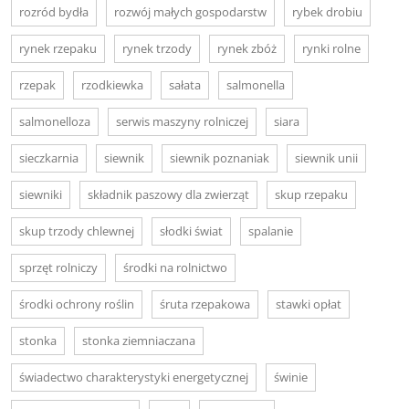
rozród bydła
rozwój małych gospodarstw
rybek drobiu
rynek rzepaku
rynek trzody
rynek zbóż
rynki rolne
rzepak
rzodkiewka
sałata
salmonella
salmonelloza
serwis maszyny rolniczej
siara
sieczkarnia
siewnik
siewnik poznaniak
siewnik unii
siewniki
składnik paszowy dla zwierząt
skup rzepaku
skup trzody chlewnej
słodki świat
spalanie
sprzęt rolniczy
środki na rolnictwo
środki ochrony roślin
śruta rzepakowa
stawki opłat
stonka
stonka ziemniaczana
świadectwo charakterystyki energetycznej
świnie