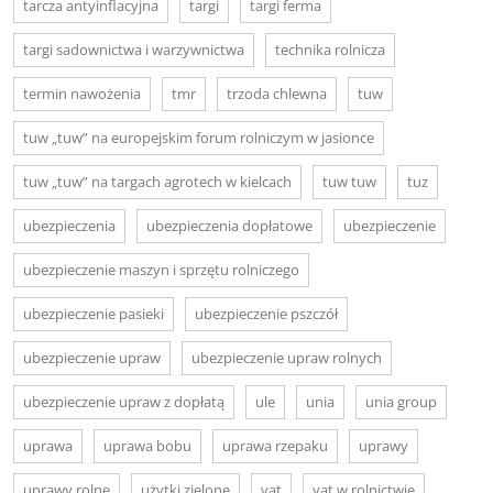
tarcza antyinflacyjna
targi
targi ferma
targi sadownictwa i warzywnictwa
technika rolnicza
termin nawożenia
tmr
trzoda chlewna
tuw
tuw „tuw” na europejskim forum rolniczym w jasionce
tuw „tuw” na targach agrotech w kielcach
tuw tuw
tuz
ubezpieczenia
ubezpieczenia dopłatowe
ubezpieczenie
ubezpieczenie maszyn i sprzętu rolniczego
ubezpieczenie pasieki
ubezpieczenie pszczół
ubezpieczenie upraw
ubezpieczenie upraw rolnych
ubezpieczenie upraw z dopłatą
ule
unia
unia group
uprawa
uprawa bobu
uprawa rzepaku
uprawy
uprawy rolne
użytki zielone
vat
vat w rolnictwie