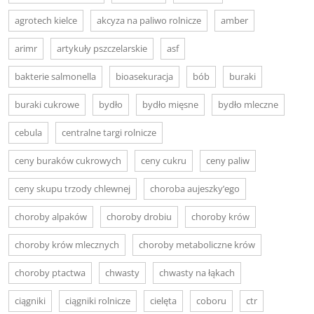
agrotech kielce
akcyza na paliwo rolnicze
amber
arimr
artykuły pszczelarskie
asf
bakterie salmonella
bioasekuracja
bób
buraki
buraki cukrowe
bydło
bydło mięsne
bydło mleczne
cebula
centralne targi rolnicze
ceny buraków cukrowych
ceny cukru
ceny paliw
ceny skupu trzody chlewnej
choroba aujeszky’ego
choroby alpaków
choroby drobiu
choroby krów
choroby krów mlecznych
choroby metaboliczne krów
choroby ptactwa
chwasty
chwasty na łąkach
ciągniki
ciągniki rolnicze
cielęta
coboru
ctr