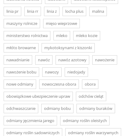
linia pr
linia rr
linia z
locha plus
malina
maszyny rolnicze
mięso wieprzowe
ministerstwo rolnictwa
mleko
mleko kozie
młóto browarne
mykotoksynami z kiszonki
nawadnianie
nawóz
nawóz azotowy
nawożenie
nawożenie bobu
nawozy
niedojady
nowe odmiany
nowoczesna obora
obora
obowiązkowe ubezpieczenie upraw
odchów cieląt
odchwaszczanie
odmiany bobu
odmiany buraków
odmiany jęczmienia jarego
odmiany roślin oleistych
odmiany roślin sadowniczych
odmiany roślin warzywnych