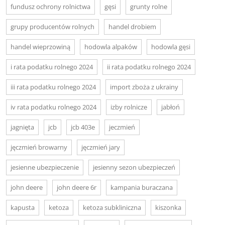
fundusz ochrony rolnictwa
gęsi
grunty rolne
grupy producentów rolnych
handel drobiem
handel wieprzowiną
hodowla alpaków
hodowla gęsi
i rata podatku rolnego 2024
ii rata podatku rolnego 2024
iii rata podatku rolnego 2024
import zboża z ukrainy
iv rata podatku rolnego 2024
izby rolnicze
jabłoń
jagnięta
jcb
jcb 403e
jeczmień
jęczmień browarny
jęczmień jary
jesienne ubezpieczenie
jesienny sezon ubezpieczeń
john deere
john deere 6r
kampania buraczana
kapusta
ketoza
ketoza subkliniczna
kiszonka