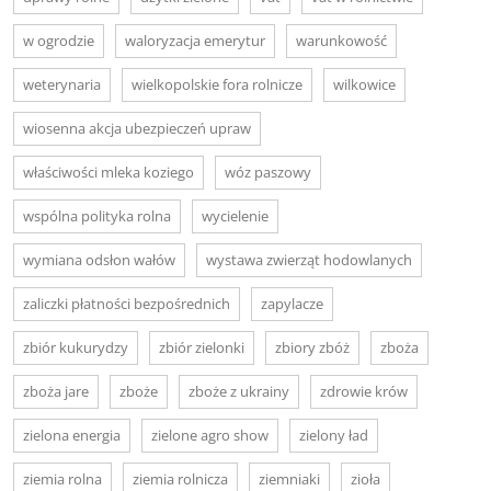
w ogrodzie
waloryzacja emerytur
warunkowość
weterynaria
wielkopolskie fora rolnicze
wilkowice
wiosenna akcja ubezpieczeń upraw
właściwości mleka koziego
wóz paszowy
wspólna polityka rolna
wycielenie
wymiana odsłon wałów
wystawa zwierząt hodowlanych
zaliczki płatności bezpośrednich
zapylacze
zbiór kukurydzy
zbiór zielonki
zbiory zbóż
zboża
zboża jare
zboże
zboże z ukrainy
zdrowie krów
zielona energia
zielone agro show
zielony ład
ziemia rolna
ziemia rolnicza
ziemniaki
zioła