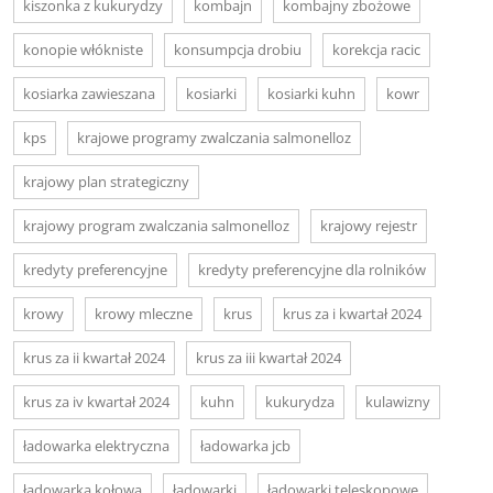
kiszonka z kukurydzy
kombajn
kombajny zbożowe
konopie włókniste
konsumpcja drobiu
korekcja racic
kosiarka zawieszana
kosiarki
kosiarki kuhn
kowr
kps
krajowe programy zwalczania salmonelloz
krajowy plan strategiczny
krajowy program zwalczania salmonelloz
krajowy rejestr
kredyty preferencyjne
kredyty preferencyjne dla rolników
krowy
krowy mleczne
krus
krus za i kwartał 2024
krus za ii kwartał 2024
krus za iii kwartał 2024
krus za iv kwartał 2024
kuhn
kukurydza
kulawizny
ładowarka elektryczna
ładowarka jcb
ładowarka kołowa
ładowarki
ładowarki teleskopowe