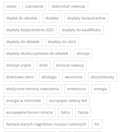
cukier
cukrownie
dobrostan zwierząt
dopłat do silosów
dopłaty
dopłaty bezpośrednie
dopłaty bezpośrednie 2023
dopłaty do kwalifikatu
dopłaty do składek
dopłaty do zbóż
dopłaty skarbu państwa do składek
dotacje
dotacje unijne
drób
droższe nawozy
dzierżawa ziemi
ekologia
ekonomia
ekoschematy
elastyczne terminy nawożenia
emerytura
energia
energia w rolnictwie
europejski zielony ład
europejskie forum rolnicze
fakty
fasola
festiwal starych ciągników i maszyn rolniczych
for