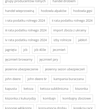
grupy producentów rolnych
handel drobiem
handel wieprzowiną
hodowla alpaków
hodowla gęsi
i rata podatku rolnego 2024
ii rata podatku rolnego 2024
iii rata podatku rolnego 2024
import zboża z ukrainy
iv rata podatku rolnego 2024
izby rolnicze
jabłoń
jagnięta
jcb
jcb 403e
jeczmień
jęczmień browarny
jęczmień jary
jesienne ubezpieczenie
jesienny sezon ubezpieczeń
john deere
john deere 6r
kampania buraczana
kapusta
ketoza
ketoza subkliniczna
kiszonka
kiszonka z kukurydzy
kombajn
kombajny zbożowe
konopie włókniste
konsumpcja drobiu
korekcja racic