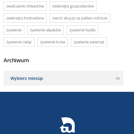
zwalczanie chwastów
zwierzęta gospodarskie
zwierzęta hodowlane
zwrot akcyzy za paliwo rolnicze
żywienie
żywienie alpaków
żywienie bydła
żywienie cieląt
żywienie krów
żywienie zwierząt
Archiwum
Wybierz miesiąc