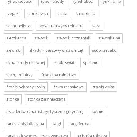
rynek rzepaku
rynek trzody
rynek zbóż
rynki rolne
rzepak
rzodkiewka
sałata
salmonella
salmonelloza
serwis maszyny rolniczej
siara
sieczkarnia
siewnik
siewnik poznaniak
siewnik unii
siewniki
składnik paszowy dla zwierząt
skup rzepaku
skup trzody chlewnej
słodki świat
spalanie
sprzęt rolniczy
środki na rolnictwo
środki ochrony roślin
śruta rzepakowa
stawki opłat
stonka
stonka ziemniaczana
świadectwo charakterystyki energetycznej
świnie
tarcza antyinflacyjna
targi
targi ferma
targi sadownictwa i warzywnictwa
technika rolnicza