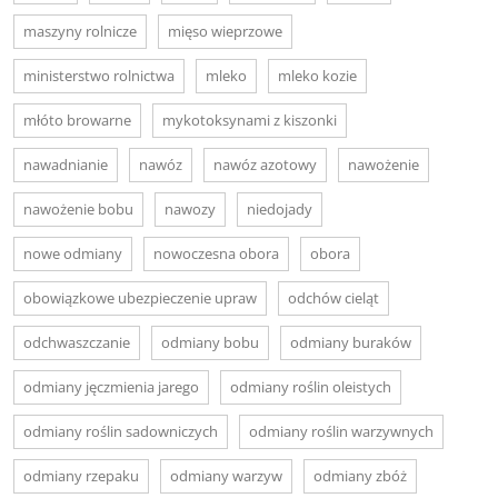
maszyny rolnicze
mięso wieprzowe
ministerstwo rolnictwa
mleko
mleko kozie
młóto browarne
mykotoksynami z kiszonki
nawadnianie
nawóz
nawóz azotowy
nawożenie
nawożenie bobu
nawozy
niedojady
nowe odmiany
nowoczesna obora
obora
obowiązkowe ubezpieczenie upraw
odchów cieląt
odchwaszczanie
odmiany bobu
odmiany buraków
odmiany jęczmienia jarego
odmiany roślin oleistych
odmiany roślin sadowniczych
odmiany roślin warzywnych
odmiany rzepaku
odmiany warzyw
odmiany zbóż