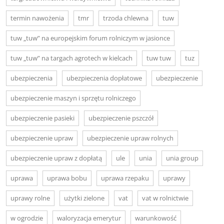
termin nawożenia
tmr
trzoda chlewna
tuw
tuw „tuw” na europejskim forum rolniczym w jasionce
tuw „tuw” na targach agrotech w kielcach
tuw tuw
tuz
ubezpieczenia
ubezpieczenia dopłatowe
ubezpieczenie
ubezpieczenie maszyn i sprzętu rolniczego
ubezpieczenie pasieki
ubezpieczenie pszczół
ubezpieczenie upraw
ubezpieczenie upraw rolnych
ubezpieczenie upraw z dopłatą
ule
unia
unia group
uprawa
uprawa bobu
uprawa rzepaku
uprawy
uprawy rolne
użytki zielone
vat
vat w rolnictwie
w ogrodzie
waloryzacja emerytur
warunkowość