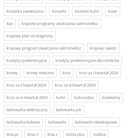
kosiarka zawieszana
kosiarki
kosiarki kuhn
kowr
kps
krajowe programy zwalczania salmonelloz
krajowy plan strategiczny
krajowy program zwalczania salmonelloz
krajowy rejestr
kredyty preferencyjne
kredyty preferencyjne dla rolników
krowy
krowy mleczne
krus
krus za i kwartał 2024
krus za ii kwartał 2024
krus za iii kwartał 2024
krus za iv kwartał 2024
kuhn
kukurydza
kulawizny
ładowarka elektryczna
ładowarka jcb
ładowarka kołowa
ładowarki
ładowarki teleskopowe
linia pr
linia rr
linia z
locha plus
malina