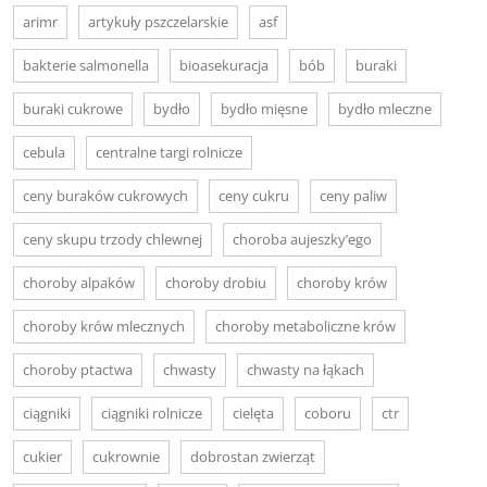
arimr
artykuły pszczelarskie
asf
bakterie salmonella
bioasekuracja
bób
buraki
buraki cukrowe
bydło
bydło mięsne
bydło mleczne
cebula
centralne targi rolnicze
ceny buraków cukrowych
ceny cukru
ceny paliw
ceny skupu trzody chlewnej
choroba aujeszky’ego
choroby alpaków
choroby drobiu
choroby krów
choroby krów mlecznych
choroby metaboliczne krów
choroby ptactwa
chwasty
chwasty na łąkach
ciągniki
ciągniki rolnicze
cielęta
coboru
ctr
cukier
cukrownie
dobrostan zwierząt