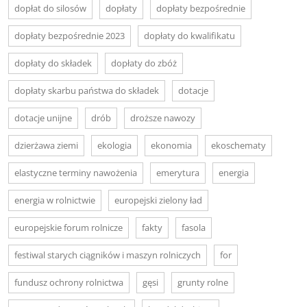
dopłat do silosów
dopłaty
dopłaty bezpośrednie
dopłaty bezpośrednie 2023
dopłaty do kwalifikatu
dopłaty do składek
dopłaty do zbóż
dopłaty skarbu państwa do składek
dotacje
dotacje unijne
drób
droższe nawozy
dzierżawa ziemi
ekologia
ekonomia
ekoschematy
elastyczne terminy nawożenia
emerytura
energia
energia w rolnictwie
europejski zielony ład
europejskie forum rolnicze
fakty
fasola
festiwal starych ciągników i maszyn rolniczych
for
fundusz ochrony rolnictwa
gęsi
grunty rolne