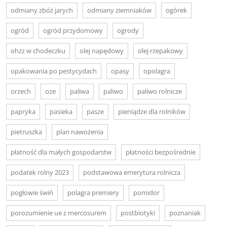
odmiany zbóż jarych
odmiany ziemniaków
ogórek
ogród
ogród przydomowy
ogrody
ohzz w chodeczku
olej napędowy
olej rzepakowy
opakowania po pestycydach
opasy
opolagra
orzech
oze
paliwa
paliwo
paliwo rolnicze
papryka
pasieka
pasze
pieniądze dla rolników
pietruszka
plan nawożenia
płatność dla małych gospodarstw
płatności bezpośrednie
podatek rolny 2023
podstawowa emerytura rolnicza
pogłowie świń
polagra premiery
pomidor
porozumienie ue z mercosurem
postbiotyki
poznaniak