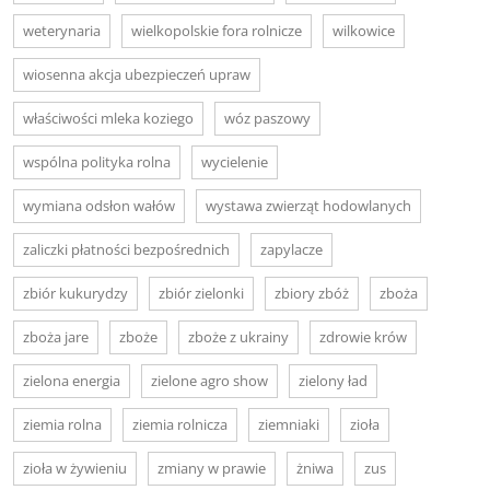
weterynaria
wielkopolskie fora rolnicze
wilkowice
wiosenna akcja ubezpieczeń upraw
właściwości mleka koziego
wóz paszowy
wspólna polityka rolna
wycielenie
wymiana odsłon wałów
wystawa zwierząt hodowlanych
zaliczki płatności bezpośrednich
zapylacze
zbiór kukurydzy
zbiór zielonki
zbiory zbóż
zboża
zboża jare
zboże
zboże z ukrainy
zdrowie krów
zielona energia
zielone agro show
zielony ład
ziemia rolna
ziemia rolnicza
ziemniaki
zioła
zioła w żywieniu
zmiany w prawie
żniwa
zus