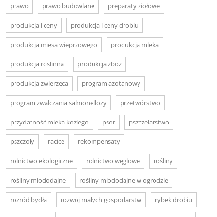
prawo
prawo budowlane
preparaty ziołowe
produkcja i ceny
produkcja i ceny drobiu
produkcja mięsa wieprzowego
produkcja mleka
produkcja roślinna
produkcja zbóż
produkcja zwierzęca
program azotanowy
program zwalczania salmonellozy
przetwórstwo
przydatność mleka koziego
psor
pszczelarstwo
pszczoły
racice
rekompensaty
rolnictwo ekologiczne
rolnictwo węglowe
rośliny
rośliny miododajne
rośliny miododajne w ogrodzie
rozród bydła
rozwój małych gospodarstw
rybek drobiu