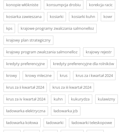
konopie włókniste
konsumpcja drobiu
korekcja racic
kosiarka zawieszana
kosiarki
kosiarki kuhn
kowr
kps
krajowe programy zwalczania salmonelloz
krajowy plan strategiczny
krajowy program zwalczania salmonelloz
krajowy rejestr
kredyty preferencyjne
kredyty preferencyjne dla rolników
krowy
krowy mleczne
krus
krus za i kwartał 2024
krus za ii kwartał 2024
krus za iii kwartał 2024
krus za iv kwartał 2024
kuhn
kukurydza
kulawizny
ładowarka elektryczna
ładowarka jcb
ładowarka kołowa
ładowarki
ładowarki teleskopowe