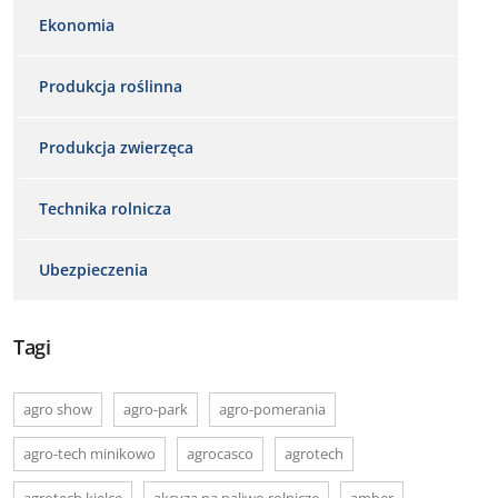
Ekonomia
Produkcja roślinna
Produkcja zwierzęca
Technika rolnicza
Ubezpieczenia
Tagi
agro show
agro-park
agro-pomerania
agro-tech minikowo
agrocasco
agrotech
agrotech kielce
akcyza na paliwo rolnicze
amber