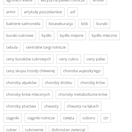
arimr
artykuły pszczelarskie
asf
bakterie salmonella
bioasekuracja
bób
buraki
buraki cukrowe
bydło
bydło mięsne
bydło mleczne
cebula
centralne targi rolnicze
ceny buraków cukrowych
ceny cukru
ceny paliw
ceny skupu trzody chlewnej
choroba aujeszky’ego
choroby alpaków
choroby drobiu
choroby krów
choroby krów mlecznych
choroby metaboliczne krów
choroby ptactwa
chwasty
chwasty na łąkach
ciągniki
ciągniki rolnicze
cielęta
coboru
ctr
cukier
cukrownie
dobrostan zwierząt