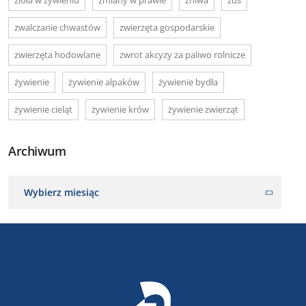
zwalczanie chwastów
zwierzęta gospodarskie
zwierzęta hodowlane
zwrot akcyzy za paliwo rolnicze
żywienie
żywienie alpaków
żywienie bydła
żywienie cieląt
żywienie krów
żywienie zwierząt
Archiwum
Wybierz miesiąc