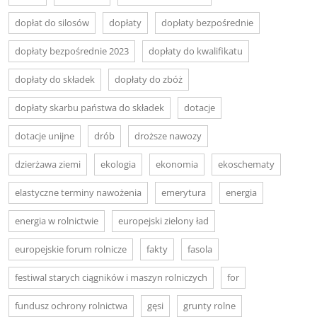
dopłat do silosów
dopłaty
dopłaty bezpośrednie
dopłaty bezpośrednie 2023
dopłaty do kwalifikatu
dopłaty do składek
dopłaty do zbóż
dopłaty skarbu państwa do składek
dotacje
dotacje unijne
drób
droższe nawozy
dzierżawa ziemi
ekologia
ekonomia
ekoschematy
elastyczne terminy nawożenia
emerytura
energia
energia w rolnictwie
europejski zielony ład
europejskie forum rolnicze
fakty
fasola
festiwal starych ciągników i maszyn rolniczych
for
fundusz ochrony rolnictwa
gęsi
grunty rolne