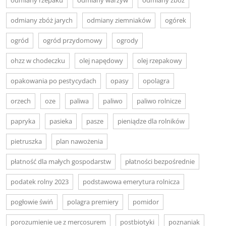
odmiany zbóż jarych
odmiany ziemniaków
ogórek
ogród
ogród przydomowy
ogrody
ohzz w chodeczku
olej napędowy
olej rzepakowy
opakowania po pestycydach
opasy
opolagra
orzech
oze
paliwa
paliwo
paliwo rolnicze
papryka
pasieka
pasze
pieniądze dla rolników
pietruszka
plan nawożenia
płatność dla małych gospodarstw
płatności bezpośrednie
podatek rolny 2023
podstawowa emerytura rolnicza
pogłowie świń
polagra premiery
pomidor
porozumienie ue z mercosurem
postbiotyki
poznaniak