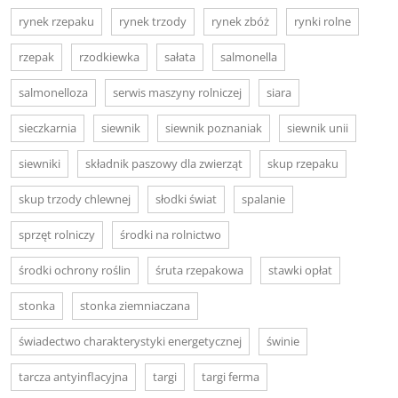
rynek rzepaku
rynek trzody
rynek zbóż
rynki rolne
rzepak
rzodkiewka
sałata
salmonella
salmonelloza
serwis maszyny rolniczej
siara
sieczkarnia
siewnik
siewnik poznaniak
siewnik unii
siewniki
składnik paszowy dla zwierząt
skup rzepaku
skup trzody chlewnej
słodki świat
spalanie
sprzęt rolniczy
środki na rolnictwo
środki ochrony roślin
śruta rzepakowa
stawki opłat
stonka
stonka ziemniaczana
świadectwo charakterystyki energetycznej
świnie
tarcza antyinflacyjna
targi
targi ferma