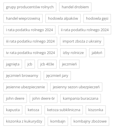
grupy producentów rolnych
handel drobiem
handel wieprzowiną
hodowla alpaków
hodowla gęsi
i rata podatku rolnego 2024
ii rata podatku rolnego 2024
iii rata podatku rolnego 2024
import zboża z ukrainy
iv rata podatku rolnego 2024
izby rolnicze
jabłoń
jagnięta
jcb
jcb 403e
jeczmień
jęczmień browarny
jęczmień jary
jesienne ubezpieczenie
jesienny sezon ubezpieczeń
john deere
john deere 6r
kampania buraczana
kapusta
ketoza
ketoza subkliniczna
kiszonka
kiszonka z kukurydzy
kombajn
kombajny zbożowe