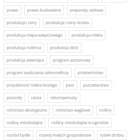
prawo
prawo budowlane
preparaty ziołowe
produkcja i ceny
produkcja i ceny drobiu
produkcja mięsa wieprzowego
produkcja mleka
produkcja roślinna
produkcja zbóż
produkcja zwierzęca
program azotanowy
program zwalczania salmonellozy
przetwórstwo
przydatność mleka koziego
psor
pszczelarstwo
pszczoły
racice
rekompensaty
rolnictwo ekologiczne
rolnictwo węglowe
rośliny
rośliny miododajne
rośliny miododajne w ogrodzie
rozród bydła
rozwój małych gospodarstw
rybek drobiu