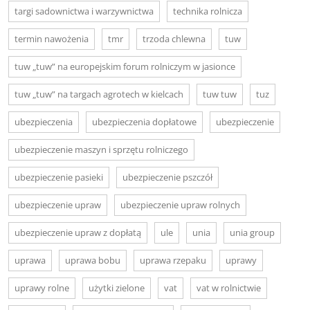
targi sadownictwa i warzywnictwa
technika rolnicza
termin nawożenia
tmr
trzoda chlewna
tuw
tuw „tuw” na europejskim forum rolniczym w jasionce
tuw „tuw” na targach agrotech w kielcach
tuw tuw
tuz
ubezpieczenia
ubezpieczenia dopłatowe
ubezpieczenie
ubezpieczenie maszyn i sprzętu rolniczego
ubezpieczenie pasieki
ubezpieczenie pszczół
ubezpieczenie upraw
ubezpieczenie upraw rolnych
ubezpieczenie upraw z dopłatą
ule
unia
unia group
uprawa
uprawa bobu
uprawa rzepaku
uprawy
uprawy rolne
użytki zielone
vat
vat w rolnictwie