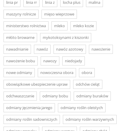
linia pr
linia rr
linia z
locha plus
malina
maszyny rolnicze
mięso wieprzowe
ministerstwo rolnictwa
mleko
mleko kozie
młóto browarne
mykotoksynami z kiszonki
nawadnianie
nawóz
nawóz azotowy
nawożenie
nawożenie bobu
nawozy
niedojady
nowe odmiany
nowoczesna obora
obora
obowiązkowe ubezpieczenie upraw
odchów cieląt
odchwaszczanie
odmiany bobu
odmiany buraków
odmiany jęczmienia jarego
odmiany roślin oleistych
odmiany roślin sadowniczych
odmiany roślin warzywnych
odmiany rzepaku
odmiany warzyw
odmiany zbóż