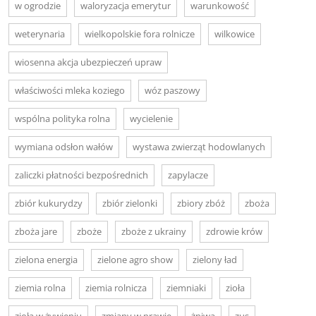
w ogrodzie
waloryzacja emerytur
warunkowość
weterynaria
wielkopolskie fora rolnicze
wilkowice
wiosenna akcja ubezpieczeń upraw
właściwości mleka koziego
wóz paszowy
wspólna polityka rolna
wycielenie
wymiana odsłon wałów
wystawa zwierząt hodowlanych
zaliczki płatności bezpośrednich
zapylacze
zbiór kukurydzy
zbiór zielonki
zbiory zbóż
zboża
zboża jare
zboże
zboże z ukrainy
zdrowie krów
zielona energia
zielone agro show
zielony ład
ziemia rolna
ziemia rolnicza
ziemniaki
zioła
zioła w żywieniu
zmiany w prawie
żniwa
zus