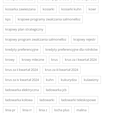
kosiarka zawieszana
kosiarki
kosiarki kuhn
kowr
kps
krajowe programy zwalczania salmonelloz
krajowy plan strategiczny
krajowy program zwalczania salmonelloz
krajowy rejestr
kredyty preferencyjne
kredyty preferencyjne dla rolników
krowy
krowy mleczne
krus
krus za i kwartał 2024
krus za ii kwartał 2024
krus za iii kwartał 2024
krus za iv kwartał 2024
kuhn
kukurydza
kulawizny
ładowarka elektryczna
ładowarka jcb
ładowarka kołowa
ładowarki
ładowarki teleskopowe
linia pr
linia rr
linia z
locha plus
malina