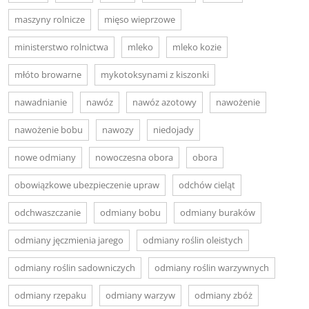
maszyny rolnicze
mięso wieprzowe
ministerstwo rolnictwa
mleko
mleko kozie
młóto browarne
mykotoksynami z kiszonki
nawadnianie
nawóz
nawóz azotowy
nawożenie
nawożenie bobu
nawozy
niedojady
nowe odmiany
nowoczesna obora
obora
obowiązkowe ubezpieczenie upraw
odchów cieląt
odchwaszczanie
odmiany bobu
odmiany buraków
odmiany jęczmienia jarego
odmiany roślin oleistych
odmiany roślin sadowniczych
odmiany roślin warzywnych
odmiany rzepaku
odmiany warzyw
odmiany zbóż