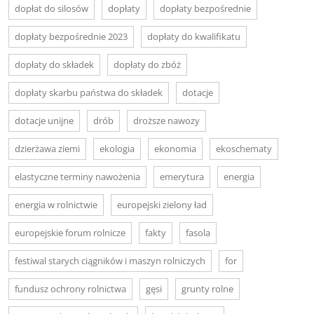
dopłat do silosów
dopłaty
dopłaty bezpośrednie
dopłaty bezpośrednie 2023
dopłaty do kwalifikatu
dopłaty do składek
dopłaty do zbóż
dopłaty skarbu państwa do składek
dotacje
dotacje unijne
drób
droższe nawozy
dzierżawa ziemi
ekologia
ekonomia
ekoschematy
elastyczne terminy nawożenia
emerytura
energia
energia w rolnictwie
europejski zielony ład
europejskie forum rolnicze
fakty
fasola
festiwal starych ciągników i maszyn rolniczych
for
fundusz ochrony rolnictwa
gęsi
grunty rolne