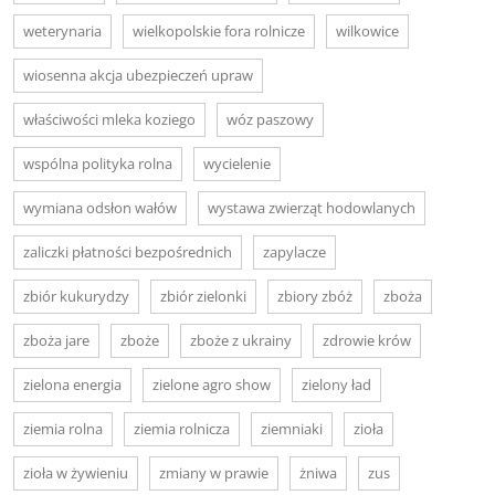
weterynaria
wielkopolskie fora rolnicze
wilkowice
wiosenna akcja ubezpieczeń upraw
właściwości mleka koziego
wóz paszowy
wspólna polityka rolna
wycielenie
wymiana odsłon wałów
wystawa zwierząt hodowlanych
zaliczki płatności bezpośrednich
zapylacze
zbiór kukurydzy
zbiór zielonki
zbiory zbóż
zboża
zboża jare
zboże
zboże z ukrainy
zdrowie krów
zielona energia
zielone agro show
zielony ład
ziemia rolna
ziemia rolnicza
ziemniaki
zioła
zioła w żywieniu
zmiany w prawie
żniwa
zus