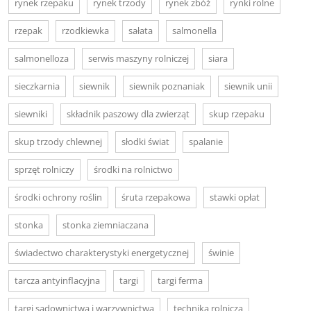
rynek rzepaku
rynek trzody
rynek zbóż
rynki rolne
rzepak
rzodkiewka
sałata
salmonella
salmonelloza
serwis maszyny rolniczej
siara
sieczkarnia
siewnik
siewnik poznaniak
siewnik unii
siewniki
składnik paszowy dla zwierząt
skup rzepaku
skup trzody chlewnej
słodki świat
spalanie
sprzęt rolniczy
środki na rolnictwo
środki ochrony roślin
śruta rzepakowa
stawki opłat
stonka
stonka ziemniaczana
świadectwo charakterystyki energetycznej
świnie
tarcza antyinflacyjna
targi
targi ferma
targi sadownictwa i warzywnictwa
technika rolnicza