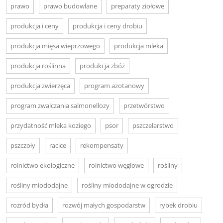
prawo
prawo budowlane
preparaty ziołowe
produkcja i ceny
produkcja i ceny drobiu
produkcja mięsa wieprzowego
produkcja mleka
produkcja roślinna
produkcja zbóż
produkcja zwierzęca
program azotanowy
program zwalczania salmonellozy
przetwórstwo
przydatność mleka koziego
psor
pszczelarstwo
pszczoły
racice
rekompensaty
rolnictwo ekologiczne
rolnictwo węglowe
rośliny
rośliny miododajne
rośliny miododajne w ogrodzie
rozród bydła
rozwój małych gospodarstw
rybek drobiu