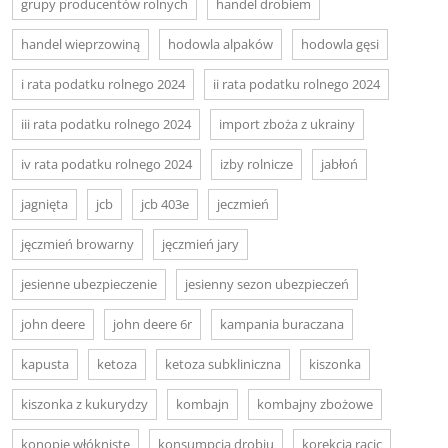
grupy producentów rolnych
handel drobiem
handel wieprzowiną
hodowla alpaków
hodowla gęsi
i rata podatku rolnego 2024
ii rata podatku rolnego 2024
iii rata podatku rolnego 2024
import zboża z ukrainy
iv rata podatku rolnego 2024
izby rolnicze
jabłoń
jagnięta
jcb
jcb 403e
jeczmień
jęczmień browarny
jęczmień jary
jesienne ubezpieczenie
jesienny sezon ubezpieczeń
john deere
john deere 6r
kampania buraczana
kapusta
ketoza
ketoza subkliniczna
kiszonka
kiszonka z kukurydzy
kombajn
kombajny zbożowe
konopie włókniste
konsumpcja drobiu
korekcja racic