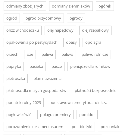
odmiany zbóż jarych
odmiany ziemniaków
ogórek
ogród
ogród przydomowy
ogrody
ohzz w chodeczku
olej napędowy
olej rzepakowy
opakowania po pestycydach
opasy
opolagra
orzech
oze
paliwa
paliwo
paliwo rolnicze
papryka
pasieka
pasze
pieniądze dla rolników
pietruszka
plan nawożenia
płatność dla małych gospodarstw
płatności bezpośrednie
podatek rolny 2023
podstawowa emerytura rolnicza
pogłowie świń
polagra premiery
pomidor
porozumienie ue z mercosurem
postbiotyki
poznaniak