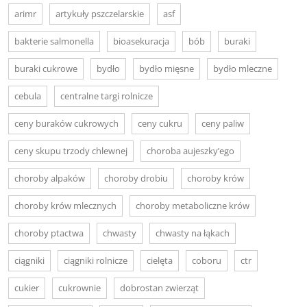
arimr
artykuły pszczelarskie
asf
bakterie salmonella
bioasekuracja
bób
buraki
buraki cukrowe
bydło
bydło mięsne
bydło mleczne
cebula
centralne targi rolnicze
ceny buraków cukrowych
ceny cukru
ceny paliw
ceny skupu trzody chlewnej
choroba aujeszky’ego
choroby alpaków
choroby drobiu
choroby krów
choroby krów mlecznych
choroby metaboliczne krów
choroby ptactwa
chwasty
chwasty na łąkach
ciągniki
ciągniki rolnicze
cielęta
coboru
ctr
cukier
cukrownie
dobrostan zwierząt