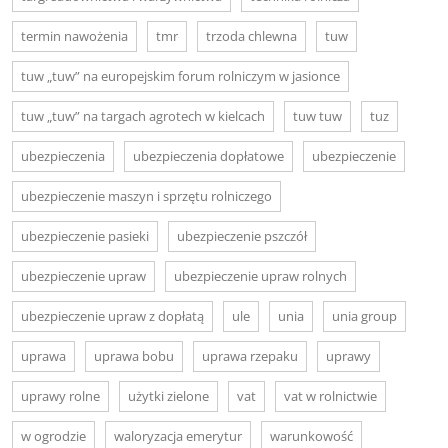
termin nawożenia
tmr
trzoda chlewna
tuw
tuw „tuw” na europejskim forum rolniczym w jasionce
tuw „tuw” na targach agrotech w kielcach
tuw tuw
tuz
ubezpieczenia
ubezpieczenia dopłatowe
ubezpieczenie
ubezpieczenie maszyn i sprzętu rolniczego
ubezpieczenie pasieki
ubezpieczenie pszczół
ubezpieczenie upraw
ubezpieczenie upraw rolnych
ubezpieczenie upraw z dopłatą
ule
unia
unia group
uprawa
uprawa bobu
uprawa rzepaku
uprawy
uprawy rolne
użytki zielone
vat
vat w rolnictwie
w ogrodzie
waloryzacja emerytur
warunkowość