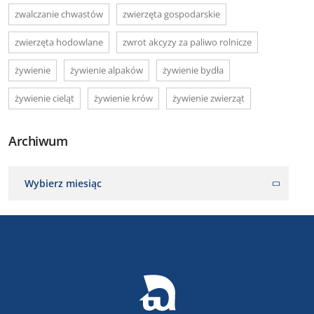
zwalczanie chwastów
zwierzęta gospodarskie
zwierzęta hodowlane
zwrot akcyzy za paliwo rolnicze
żywienie
żywienie alpaków
żywienie bydła
żywienie cieląt
żywienie krów
żywienie zwierząt
Archiwum
Wybierz miesiąc