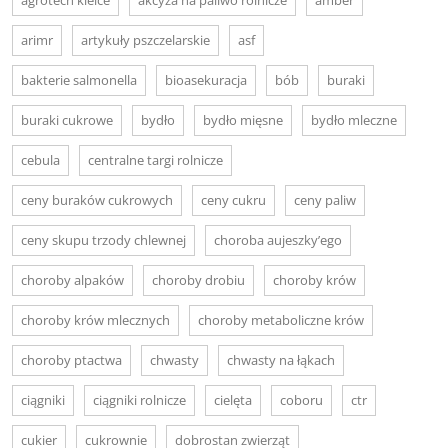
arimr
artykuły pszczelarskie
asf
bakterie salmonella
bioasekuracja
bób
buraki
buraki cukrowe
bydło
bydło mięsne
bydło mleczne
cebula
centralne targi rolnicze
ceny buraków cukrowych
ceny cukru
ceny paliw
ceny skupu trzody chlewnej
choroba aujeszky’ego
choroby alpaków
choroby drobiu
choroby krów
choroby krów mlecznych
choroby metaboliczne krów
choroby ptactwa
chwasty
chwasty na łąkach
ciągniki
ciągniki rolnicze
cielęta
coboru
ctr
cukier
cukrownie
dobrostan zwierząt