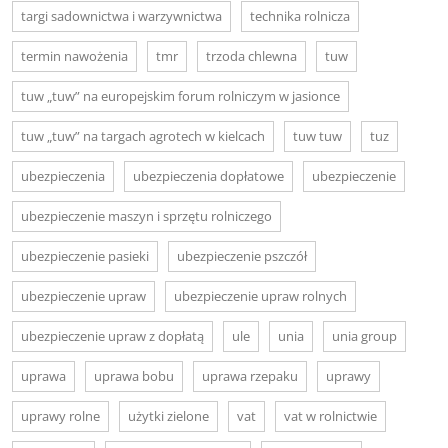
targi sadownictwa i warzywnictwa
technika rolnicza
termin nawożenia
tmr
trzoda chlewna
tuw
tuw „tuw” na europejskim forum rolniczym w jasionce
tuw „tuw” na targach agrotech w kielcach
tuw tuw
tuz
ubezpieczenia
ubezpieczenia dopłatowe
ubezpieczenie
ubezpieczenie maszyn i sprzętu rolniczego
ubezpieczenie pasieki
ubezpieczenie pszczół
ubezpieczenie upraw
ubezpieczenie upraw rolnych
ubezpieczenie upraw z dopłatą
ule
unia
unia group
uprawa
uprawa bobu
uprawa rzepaku
uprawy
uprawy rolne
użytki zielone
vat
vat w rolnictwie