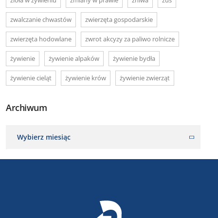
zwalczanie chwastów
zwierzęta gospodarskie
zwierzęta hodowlane
zwrot akcyzy za paliwo rolnicze
żywienie
żywienie alpaków
żywienie bydła
żywienie cieląt
żywienie krów
żywienie zwierząt
Archiwum
Wybierz miesiąc