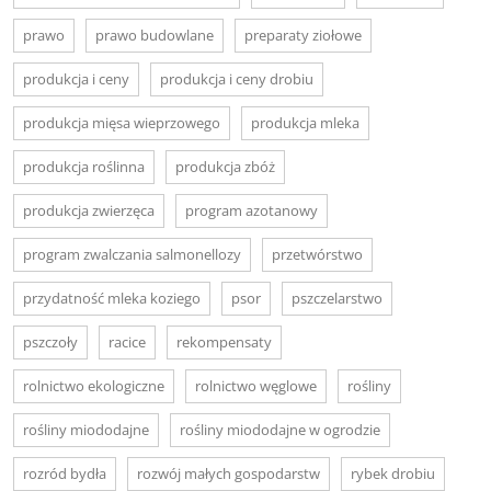
prawo
prawo budowlane
preparaty ziołowe
produkcja i ceny
produkcja i ceny drobiu
produkcja mięsa wieprzowego
produkcja mleka
produkcja roślinna
produkcja zbóż
produkcja zwierzęca
program azotanowy
program zwalczania salmonellozy
przetwórstwo
przydatność mleka koziego
psor
pszczelarstwo
pszczoły
racice
rekompensaty
rolnictwo ekologiczne
rolnictwo węglowe
rośliny
rośliny miododajne
rośliny miododajne w ogrodzie
rozród bydła
rozwój małych gospodarstw
rybek drobiu