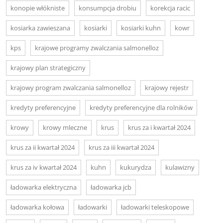
konopie włókniste
konsumpcja drobiu
korekcja racic
kosiarka zawieszana
kosiarki
kosiarki kuhn
kowr
kps
krajowe programy zwalczania salmonelloz
krajowy plan strategiczny
krajowy program zwalczania salmonelloz
krajowy rejestr
kredyty preferencyjne
kredyty preferencyjne dla rolników
krowy
krowy mleczne
krus
krus za i kwartał 2024
krus za ii kwartał 2024
krus za iii kwartał 2024
krus za iv kwartał 2024
kuhn
kukurydza
kulawizny
ładowarka elektryczna
ładowarka jcb
ładowarka kołowa
ładowarki
ładowarki teleskopowe