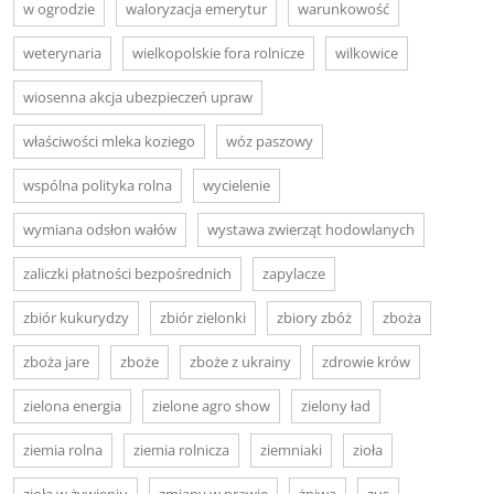
w ogrodzie
waloryzacja emerytur
warunkowość
weterynaria
wielkopolskie fora rolnicze
wilkowice
wiosenna akcja ubezpieczeń upraw
właściwości mleka koziego
wóz paszowy
wspólna polityka rolna
wycielenie
wymiana odsłon wałów
wystawa zwierząt hodowlanych
zaliczki płatności bezpośrednich
zapylacze
zbiór kukurydzy
zbiór zielonki
zbiory zbóż
zboża
zboża jare
zboże
zboże z ukrainy
zdrowie krów
zielona energia
zielone agro show
zielony ład
ziemia rolna
ziemia rolnicza
ziemniaki
zioła
zioła w żywieniu
zmiany w prawie
żniwa
zus