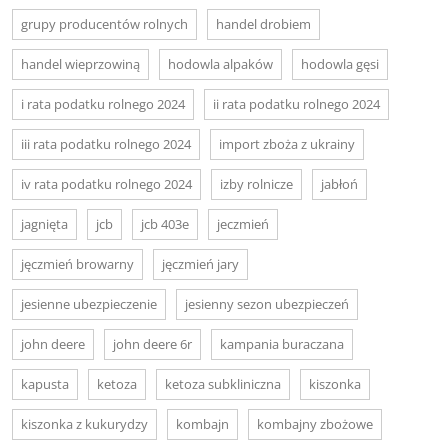
grupy producentów rolnych
handel drobiem
handel wieprzowiną
hodowla alpaków
hodowla gęsi
i rata podatku rolnego 2024
ii rata podatku rolnego 2024
iii rata podatku rolnego 2024
import zboża z ukrainy
iv rata podatku rolnego 2024
izby rolnicze
jabłoń
jagnięta
jcb
jcb 403e
jeczmień
jęczmień browarny
jęczmień jary
jesienne ubezpieczenie
jesienny sezon ubezpieczeń
john deere
john deere 6r
kampania buraczana
kapusta
ketoza
ketoza subkliniczna
kiszonka
kiszonka z kukurydzy
kombajn
kombajny zbożowe