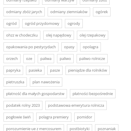
odmiany zbóż jarych
odmiany ziemniaków
ogórek
ogród
ogród przydomowy
ogrody
ohzz w chodeczku
olej napędowy
olej rzepakowy
opakowania po pestycydach
opasy
opolagra
orzech
oze
paliwa
paliwo
paliwo rolnicze
papryka
pasieka
pasze
pieniądze dla rolników
pietruszka
plan nawożenia
płatność dla małych gospodarstw
płatności bezpośrednie
podatek rolny 2023
podstawowa emerytura rolnicza
pogłowie świń
polagra premiery
pomidor
porozumienie ue z mercosurem
postbiotyki
poznaniak