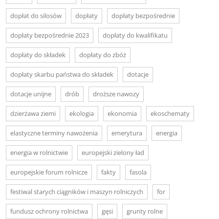
dopłat do silosów
dopłaty
dopłaty bezpośrednie
dopłaty bezpośrednie 2023
dopłaty do kwalifikatu
dopłaty do składek
dopłaty do zbóż
dopłaty skarbu państwa do składek
dotacje
dotacje unijne
drób
droższe nawozy
dzierżawa ziemi
ekologia
ekonomia
ekoschematy
elastyczne terminy nawożenia
emerytura
energia
energia w rolnictwie
europejski zielony ład
europejskie forum rolnicze
fakty
fasola
festiwal starych ciągników i maszyn rolniczych
for
fundusz ochrony rolnictwa
gęsi
grunty rolne