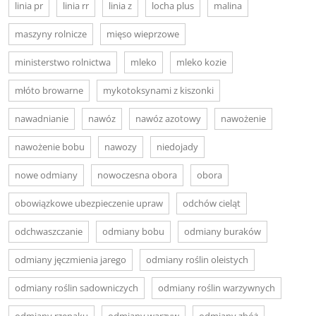
linia pr
linia rr
linia z
locha plus
malina
maszyny rolnicze
mięso wieprzowe
ministerstwo rolnictwa
mleko
mleko kozie
młóto browarne
mykotoksynami z kiszonki
nawadnianie
nawóz
nawóz azotowy
nawożenie
nawożenie bobu
nawozy
niedojady
nowe odmiany
nowoczesna obora
obora
obowiązkowe ubezpieczenie upraw
odchów cieląt
odchwaszczanie
odmiany bobu
odmiany buraków
odmiany jęczmienia jarego
odmiany roślin oleistych
odmiany roślin sadowniczych
odmiany roślin warzywnych
odmiany rzepaku
odmiany warzyw
odmiany zbóż