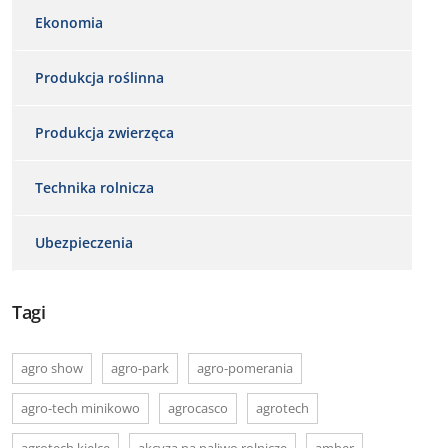
Ekonomia
Produkcja roślinna
Produkcja zwierzęca
Technika rolnicza
Ubezpieczenia
Tagi
agro show
agro-park
agro-pomerania
agro-tech minikowo
agrocasco
agrotech
agrotech kielce
akcyza na paliwo rolnicze
amber