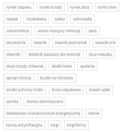
rynek rzepaku
rynek trzody
rynek zbóż
rynki rolne
rzepak
rzodkiewka
sałata
salmonella
salmonelloza
serwis maszyny rolniczej
siara
sieczkarnia
siewnik
siewnik poznaniak
siewnik unii
siewniki
składnik paszowy dla zwierząt
skup rzepaku
skup trzody chlewnej
słodki świat
spalanie
sprzęt rolniczy
środki na rolnictwo
środki ochrony roślin
śruta rzepakowa
stawki opłat
stonka
stonka ziemniaczana
świadectwo charakterystyki energetycznej
świnie
tarcza antyinflacyjna
targi
targi ferma