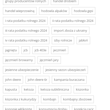
grupy producentów rolnych
handel drobiem
handel wieprzowiną
hodowla alpaków
hodowla gęsi
i rata podatku rolnego 2024
ii rata podatku rolnego 2024
iii rata podatku rolnego 2024
import zboża z ukrainy
iv rata podatku rolnego 2024
izby rolnicze
jabłoń
jagnięta
jcb
jcb 403e
jeczmień
jęczmień browarny
jęczmień jary
jesienne ubezpieczenie
jesienny sezon ubezpieczeń
john deere
john deere 6r
kampania buraczana
kapusta
ketoza
ketoza subkliniczna
kiszonka
kiszonka z kukurydzy
kombajn
kombajny zbożowe
konopie włókniste
konsumpcja drobiu
korekcja racic