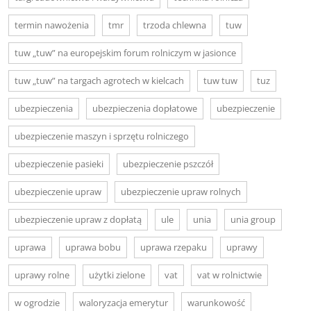
termin nawożenia
tmr
trzoda chlewna
tuw
tuw „tuw” na europejskim forum rolniczym w jasionce
tuw „tuw” na targach agrotech w kielcach
tuw tuw
tuz
ubezpieczenia
ubezpieczenia dopłatowe
ubezpieczenie
ubezpieczenie maszyn i sprzętu rolniczego
ubezpieczenie pasieki
ubezpieczenie pszczół
ubezpieczenie upraw
ubezpieczenie upraw rolnych
ubezpieczenie upraw z dopłatą
ule
unia
unia group
uprawa
uprawa bobu
uprawa rzepaku
uprawy
uprawy rolne
użytki zielone
vat
vat w rolnictwie
w ogrodzie
waloryzacja emerytur
warunkowość