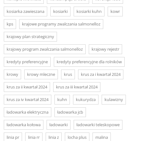
kosiarka zawieszana
kosiarki
kosiarki kuhn
kowr
kps
krajowe programy zwalczania salmonelloz
krajowy plan strategiczny
krajowy program zwalczania salmonelloz
krajowy rejestr
kredyty preferencyjne
kredyty preferencyjne dla rolników
krowy
krowy mleczne
krus
krus za i kwartał 2024
krus za ii kwartał 2024
krus za iii kwartał 2024
krus za iv kwartał 2024
kuhn
kukurydza
kulawizny
ładowarka elektryczna
ładowarka jcb
ładowarka kołowa
ładowarki
ładowarki teleskopowe
linia pr
linia rr
linia z
locha plus
malina