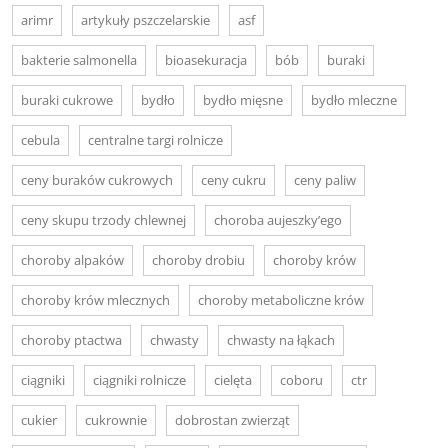
arimr
artykuły pszczelarskie
asf
bakterie salmonella
bioasekuracja
bób
buraki
buraki cukrowe
bydło
bydło mięsne
bydło mleczne
cebula
centralne targi rolnicze
ceny buraków cukrowych
ceny cukru
ceny paliw
ceny skupu trzody chlewnej
choroba aujeszky’ego
choroby alpaków
choroby drobiu
choroby krów
choroby krów mlecznych
choroby metaboliczne krów
choroby ptactwa
chwasty
chwasty na łąkach
ciągniki
ciągniki rolnicze
cielęta
coboru
ctr
cukier
cukrownie
dobrostan zwierząt