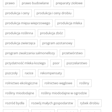
prawo
prawo budowlane
preparaty ziołowe
produkcja i ceny
produkcja i ceny drobiu
produkcja mięsa wieprzowego
produkcja mleka
produkcja roślinna
produkcja zbóż
produkcja zwierzęca
program azotanowy
program zwalczania salmonellozy
przetwórstwo
przydatność mleka koziego
psor
pszczelarstwo
pszczoły
racice
rekompensaty
rolnictwo ekologiczne
rolnictwo węglowe
rośliny
rośliny miododajne
rośliny miododajne w ogrodzie
rozród bydła
rozwój małych gospodarstw
rybek drobiu