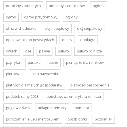
odmiany zbóż jarych
odmiany ziemniaków
ogórek
ogród
ogród przydomowy
ogrody
ohzz w chodeczku
olej napędowy
olej rzepakowy
opakowania po pestycydach
opasy
opolagra
orzech
oze
paliwa
paliwo
paliwo rolnicze
papryka
pasieka
pasze
pieniądze dla rolników
pietruszka
plan nawożenia
płatność dla małych gospodarstw
płatności bezpośrednie
podatek rolny 2023
podstawowa emerytura rolnicza
pogłowie świń
polagra premiery
pomidor
porozumienie ue z mercosurem
postbiotyki
poznaniak