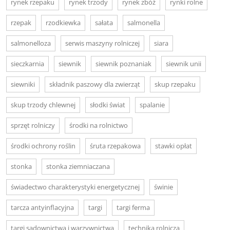
rynek rzepaku
rynek trzody
rynek zbóż
rynki rolne
rzepak
rzodkiewka
sałata
salmonella
salmonelloza
serwis maszyny rolniczej
siara
sieczkarnia
siewnik
siewnik poznaniak
siewnik unii
siewniki
składnik paszowy dla zwierząt
skup rzepaku
skup trzody chlewnej
słodki świat
spalanie
sprzęt rolniczy
środki na rolnictwo
środki ochrony roślin
śruta rzepakowa
stawki opłat
stonka
stonka ziemniaczana
świadectwo charakterystyki energetycznej
świnie
tarcza antyinflacyjna
targi
targi ferma
targi sadownictwa i warzywnictwa
technika rolnicza