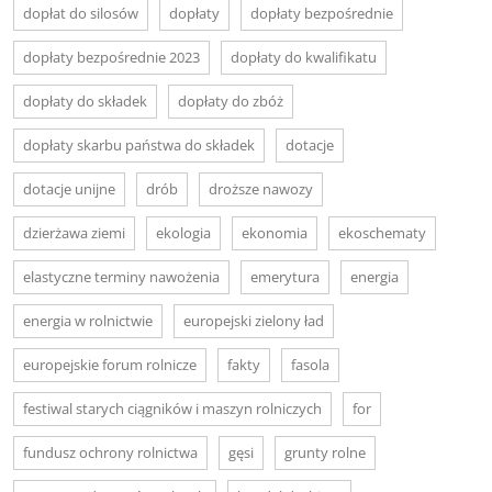
dopłat do silosów
dopłaty
dopłaty bezpośrednie
dopłaty bezpośrednie 2023
dopłaty do kwalifikatu
dopłaty do składek
dopłaty do zbóż
dopłaty skarbu państwa do składek
dotacje
dotacje unijne
drób
droższe nawozy
dzierżawa ziemi
ekologia
ekonomia
ekoschematy
elastyczne terminy nawożenia
emerytura
energia
energia w rolnictwie
europejski zielony ład
europejskie forum rolnicze
fakty
fasola
festiwal starych ciągników i maszyn rolniczych
for
fundusz ochrony rolnictwa
gęsi
grunty rolne