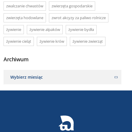
zwalczanie chwastów
zwierzęta gospodarskie
zwierzęta hodowlane
zwrot akcyzy za paliwo rolnicze
żywienie
żywienie alpaków
żywienie bydła
żywienie cieląt
żywienie krów
żywienie zwierząt
Archiwum
Wybierz miesiąc