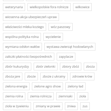
weterynaria
wielkopolskie fora rolnicze
wilkowice
wiosenna akcja ubezpieczeń upraw
właściwości mleka koziego
wóz paszowy
wspólna polityka rolna
wycielenie
wymiana odsłon wałów
wystawa zwierząt hodowlanych
zaliczki płatności bezpośrednich
zapylacze
zbiór kukurydzy
zbiór zielonki
zbiory zbóż
zboża
zboża jare
zboże
zboże z ukrainy
zdrowie krów
zielona energia
zielone agro show
zielony ład
ziemia rolna
ziemia rolnicza
ziemniaki
zioła
zioła w żywieniu
zmiany w prawie
żniwa
zus