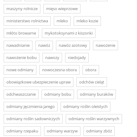
maszyny rolnicze
mięso wieprzowe
ministerstwo rolnictwa
mleko
mleko kozie
młóto browarne
mykotoksynami z kiszonki
nawadnianie
nawóz
nawóz azotowy
nawożenie
nawożenie bobu
nawozy
niedojady
nowe odmiany
nowoczesna obora
obora
obowiązkowe ubezpieczenie upraw
odchów cieląt
odchwaszczanie
odmiany bobu
odmiany buraków
odmiany jęczmienia jarego
odmiany roślin oleistych
odmiany roślin sadowniczych
odmiany roślin warzywnych
odmiany rzepaku
odmiany warzyw
odmiany zbóż