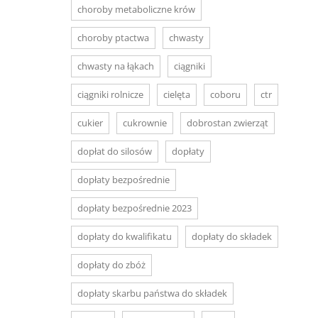
choroby metaboliczne krów
choroby ptactwa
chwasty
chwasty na łąkach
ciągniki
ciągniki rolnicze
cielęta
coboru
ctr
cukier
cukrownie
dobrostan zwierząt
dopłat do silosów
dopłaty
dopłaty bezpośrednie
dopłaty bezpośrednie 2023
dopłaty do kwalifikatu
dopłaty do składek
dopłaty do zbóż
dopłaty skarbu państwa do składek