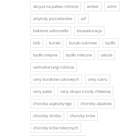
akcyza na paliwo rolnicze
amber
arimr
artykuły pszczelarskie
asf
bakterie salmonella
bioasekuracja
bób
buraki
buraki cukrowe
bydło
bydło mięsne
bydło mleczne
cebula
centralne targi rolnicze
ceny buraków cukrowych
ceny cukru
ceny paliw
ceny skupu trzody chlewnej
choroba aujeszky’ego
choroby alpaków
choroby drobiu
choroby krów
choroby krów mlecznych