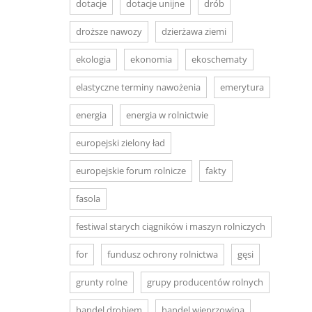
dotacje
dotacje unijne
drób
droższe nawozy
dzierżawa ziemi
ekologia
ekonomia
ekoschematy
elastyczne terminy nawożenia
emerytura
energia
energia w rolnictwie
europejski zielony ład
europejskie forum rolnicze
fakty
fasola
festiwal starych ciągników i maszyn rolniczych
for
fundusz ochrony rolnictwa
gęsi
grunty rolne
grupy producentów rolnych
handel drobiem
handel wieprzowiną