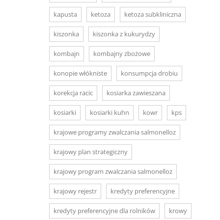
kapusta
ketoza
ketoza subkliniczna
kiszonka
kiszonka z kukurydzy
kombajn
kombajny zbożowe
konopie włókniste
konsumpcja drobiu
korekcja racic
kosiarka zawieszana
kosiarki
kosiarki kuhn
kowr
kps
krajowe programy zwalczania salmonelloz
krajowy plan strategiczny
krajowy program zwalczania salmonelloz
krajowy rejestr
kredyty preferencyjne
kredyty preferencyjne dla rolników
krowy