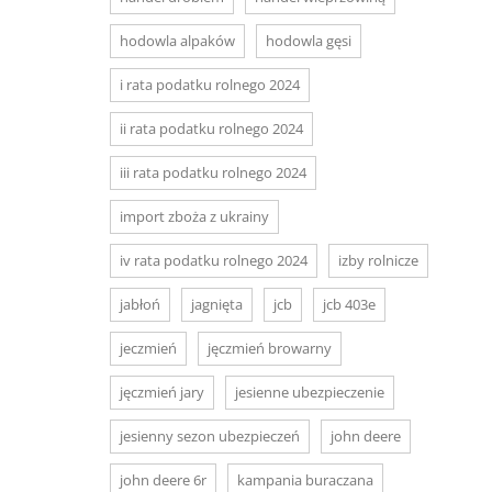
hodowla alpaków
hodowla gęsi
i rata podatku rolnego 2024
ii rata podatku rolnego 2024
iii rata podatku rolnego 2024
import zboża z ukrainy
iv rata podatku rolnego 2024
izby rolnicze
jabłoń
jagnięta
jcb
jcb 403e
jeczmień
jęczmień browarny
jęczmień jary
jesienne ubezpieczenie
jesienny sezon ubezpieczeń
john deere
john deere 6r
kampania buraczana