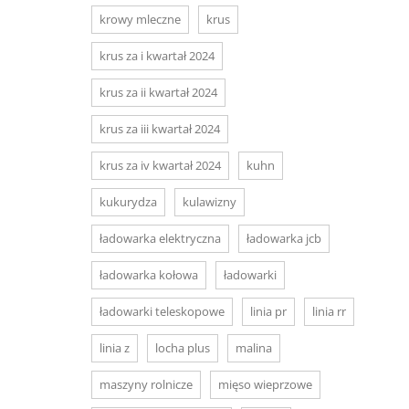
krowy mleczne
krus
krus za i kwartał 2024
krus za ii kwartał 2024
krus za iii kwartał 2024
krus za iv kwartał 2024
kuhn
kukurydza
kulawizny
ładowarka elektryczna
ładowarka jcb
ładowarka kołowa
ładowarki
ładowarki teleskopowe
linia pr
linia rr
linia z
locha plus
malina
maszyny rolnicze
mięso wieprzowe