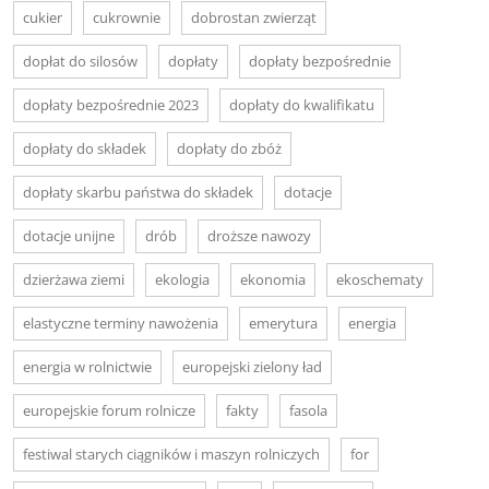
cukier
cukrownie
dobrostan zwierząt
dopłat do silosów
dopłaty
dopłaty bezpośrednie
dopłaty bezpośrednie 2023
dopłaty do kwalifikatu
dopłaty do składek
dopłaty do zbóż
dopłaty skarbu państwa do składek
dotacje
dotacje unijne
drób
droższe nawozy
dzierżawa ziemi
ekologia
ekonomia
ekoschematy
elastyczne terminy nawożenia
emerytura
energia
energia w rolnictwie
europejski zielony ład
europejskie forum rolnicze
fakty
fasola
festiwal starych ciągników i maszyn rolniczych
for