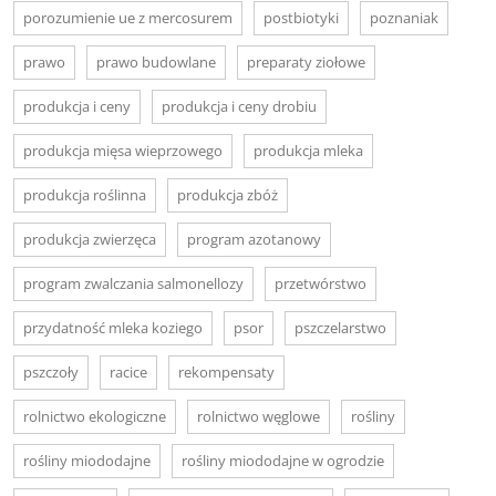
porozumienie ue z mercosurem
postbiotyki
poznaniak
prawo
prawo budowlane
preparaty ziołowe
produkcja i ceny
produkcja i ceny drobiu
produkcja mięsa wieprzowego
produkcja mleka
produkcja roślinna
produkcja zbóż
produkcja zwierzęca
program azotanowy
program zwalczania salmonellozy
przetwórstwo
przydatność mleka koziego
psor
pszczelarstwo
pszczoły
racice
rekompensaty
rolnictwo ekologiczne
rolnictwo węglowe
rośliny
rośliny miododajne
rośliny miododajne w ogrodzie