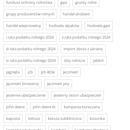
fundusz ochrony rolnictwa
gęsi
grunty rolne
grupy producentów rolnych
handel drobiem
handel wieprzowiną
hodowla alpaków
hodowla gęsi
i rata podatku rolnego 2024
ii rata podatku rolnego 2024
iii rata podatku rolnego 2024
import zboża z ukrainy
iv rata podatku rolnego 2024
izby rolnicze
jabłoń
jagnięta
jcb
jcb 403e
jeczmień
jęczmień browarny
jęczmień jary
jesienne ubezpieczenie
jesienny sezon ubezpieczeń
john deere
john deere 6r
kampania buraczana
kapusta
ketoza
ketoza subkliniczna
kiszonka