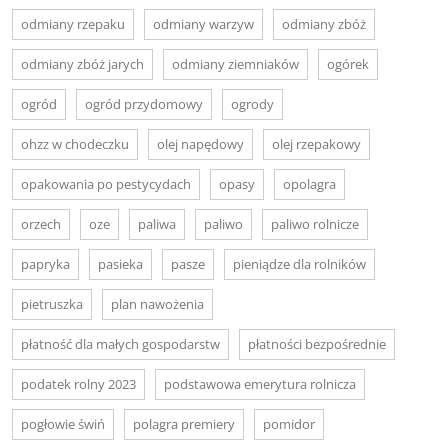
odmiany rzepaku
odmiany warzyw
odmiany zbóż
odmiany zbóż jarych
odmiany ziemniaków
ogórek
ogród
ogród przydomowy
ogrody
ohzz w chodeczku
olej napędowy
olej rzepakowy
opakowania po pestycydach
opasy
opolagra
orzech
oze
paliwa
paliwo
paliwo rolnicze
papryka
pasieka
pasze
pieniądze dla rolników
pietruszka
plan nawożenia
płatność dla małych gospodarstw
płatności bezpośrednie
podatek rolny 2023
podstawowa emerytura rolnicza
pogłowie świń
polagra premiery
pomidor