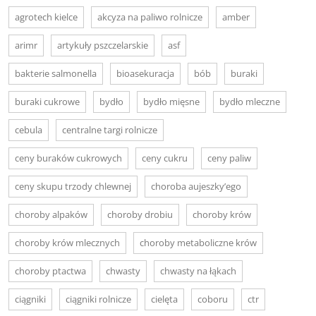
agrotech kielce
akcyza na paliwo rolnicze
amber
arimr
artykuły pszczelarskie
asf
bakterie salmonella
bioasekuracja
bób
buraki
buraki cukrowe
bydło
bydło mięsne
bydło mleczne
cebula
centralne targi rolnicze
ceny buraków cukrowych
ceny cukru
ceny paliw
ceny skupu trzody chlewnej
choroba aujeszky’ego
choroby alpaków
choroby drobiu
choroby krów
choroby krów mlecznych
choroby metaboliczne krów
choroby ptactwa
chwasty
chwasty na łąkach
ciągniki
ciągniki rolnicze
cielęta
coboru
ctr