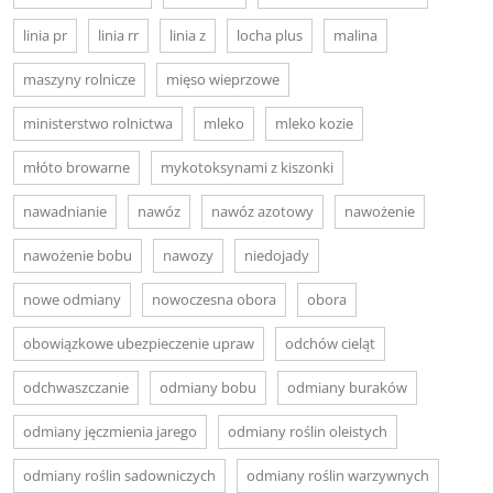
linia pr
linia rr
linia z
locha plus
malina
maszyny rolnicze
mięso wieprzowe
ministerstwo rolnictwa
mleko
mleko kozie
młóto browarne
mykotoksynami z kiszonki
nawadnianie
nawóz
nawóz azotowy
nawożenie
nawożenie bobu
nawozy
niedojady
nowe odmiany
nowoczesna obora
obora
obowiązkowe ubezpieczenie upraw
odchów cieląt
odchwaszczanie
odmiany bobu
odmiany buraków
odmiany jęczmienia jarego
odmiany roślin oleistych
odmiany roślin sadowniczych
odmiany roślin warzywnych