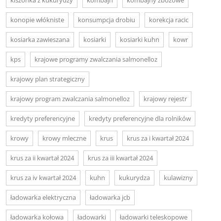
kiszonka z kukurydzy
kombajn
kombajny zbożowe
konopie włókniste
konsumpcja drobiu
korekcja racic
kosiarka zawieszana
kosiarki
kosiarki kuhn
kowr
kps
krajowe programy zwalczania salmonelloz
krajowy plan strategiczny
krajowy program zwalczania salmonelloz
krajowy rejestr
kredyty preferencyjne
kredyty preferencyjne dla rolników
krowy
krowy mleczne
krus
krus za i kwartał 2024
krus za ii kwartał 2024
krus za iii kwartał 2024
krus za iv kwartał 2024
kuhn
kukurydza
kulawizny
ładowarka elektryczna
ładowarka jcb
ładowarka kołowa
ładowarki
ładowarki teleskopowe