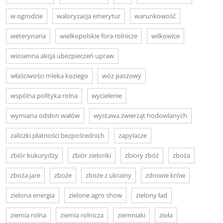
w ogrodzie
waloryzacja emerytur
warunkowość
weterynaria
wielkopolskie fora rolnicze
wilkowice
wiosenna akcja ubezpieczeń upraw
właściwości mleka koziego
wóz paszowy
wspólna polityka rolna
wycielenie
wymiana odsłon wałów
wystawa zwierząt hodowlanych
zaliczki płatności bezpośrednich
zapylacze
zbiór kukurydzy
zbiór zielonki
zbiory zbóż
zboża
zboża jare
zboże
zboże z ukrainy
zdrowie krów
zielona energia
zielone agro show
zielony ład
ziemia rolna
ziemia rolnicza
ziemniaki
zioła