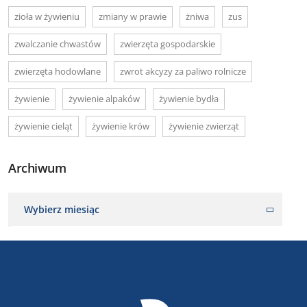
zioła w żywieniu
zmiany w prawie
żniwa
zus
zwalczanie chwastów
zwierzęta gospodarskie
zwierzęta hodowlane
zwrot akcyzy za paliwo rolnicze
żywienie
żywienie alpaków
żywienie bydła
żywienie cieląt
żywienie krów
żywienie zwierząt
Archiwum
Wybierz miesiąc