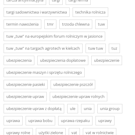
tarcza antyinflacyjna
targi
targi ferma
targi sadownictwa i warzywnictwa
technika rolnicza
termin nawożenia
tmr
trzoda chlewna
tuw
tuw „tuw” na europejskim forum rolniczym w jasionce
tuw „tuw” na targach agrotech w kielcach
tuw tuw
tuz
ubezpieczenia
ubezpieczenia dopłatowe
ubezpieczenie
ubezpieczenie maszyn i sprzętu rolniczego
ubezpieczenie pasieki
ubezpieczenie pszczół
ubezpieczenie upraw
ubezpieczenie upraw rolnych
ubezpieczenie upraw z dopłatą
ule
unia
unia group
uprawa
uprawa bobu
uprawa rzepaku
uprawy
uprawy rolne
użytki zielone
vat
vat w rolnictwie