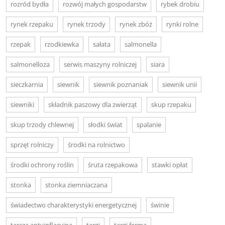
rozród bydła
rozwój małych gospodarstw
rybek drobiu
rynek rzepaku
rynek trzody
rynek zbóż
rynki rolne
rzepak
rzodkiewka
sałata
salmonella
salmonelloza
serwis maszyny rolniczej
siara
sieczkarnia
siewnik
siewnik poznaniak
siewnik unii
siewniki
składnik paszowy dla zwierząt
skup rzepaku
skup trzody chlewnej
słodki świat
spalanie
sprzęt rolniczy
środki na rolnictwo
środki ochrony roślin
śruta rzepakowa
stawki opłat
stonka
stonka ziemniaczana
świadectwo charakterystyki energetycznej
świnie