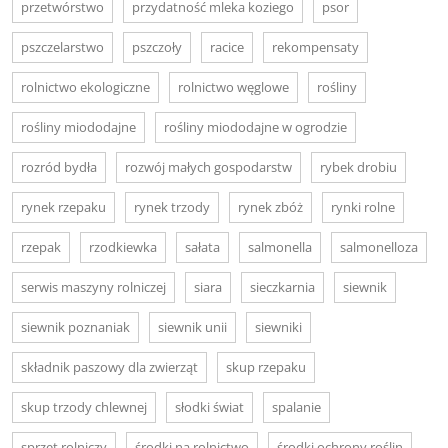
przetwórstwo
przydatność mleka koziego
psor
pszczelarstwo
pszczoły
racice
rekompensaty
rolnictwo ekologiczne
rolnictwo węglowe
rośliny
rośliny miododajne
rośliny miododajne w ogrodzie
rozród bydła
rozwój małych gospodarstw
rybek drobiu
rynek rzepaku
rynek trzody
rynek zbóż
rynki rolne
rzepak
rzodkiewka
sałata
salmonella
salmonelloza
serwis maszyny rolniczej
siara
sieczkarnia
siewnik
siewnik poznaniak
siewnik unii
siewniki
składnik paszowy dla zwierząt
skup rzepaku
skup trzody chlewnej
słodki świat
spalanie
sprzęt rolniczy
środki na rolnictwo
środki ochrony roślin