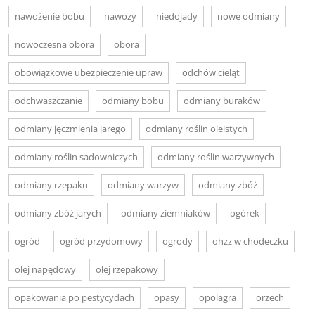
nawożenie bobu
nawozy
niedojady
nowe odmiany
nowoczesna obora
obora
obowiązkowe ubezpieczenie upraw
odchów cieląt
odchwaszczanie
odmiany bobu
odmiany buraków
odmiany jęczmienia jarego
odmiany roślin oleistych
odmiany roślin sadowniczych
odmiany roślin warzywnych
odmiany rzepaku
odmiany warzyw
odmiany zbóż
odmiany zbóż jarych
odmiany ziemniaków
ogórek
ogród
ogród przydomowy
ogrody
ohzz w chodeczku
olej napędowy
olej rzepakowy
opakowania po pestycydach
opasy
opolagra
orzech