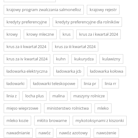
krajowy program zwalczania salmonelloz
krajowy rejestr
kredyty preferencyjne
kredyty preferencyjne dla rolników
krowy
krowy mleczne
krus
krus za i kwartał 2024
krus za ii kwartał 2024
krus za iii kwartał 2024
krus za iv kwartał 2024
kuhn
kukurydza
kulawizny
ładowarka elektryczna
ładowarka jcb
ładowarka kołowa
ładowarki
ładowarki teleskopowe
linia pr
linia rr
linia z
locha plus
malina
maszyny rolnicze
mięso wieprzowe
ministerstwo rolnictwa
mleko
mleko kozie
młóto browarne
mykotoksynami z kiszonki
nawadnianie
nawóz
nawóz azotowy
nawożenie