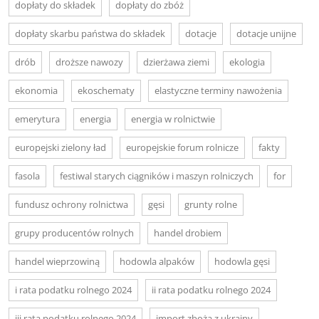
dopłaty do składek
dopłaty do zbóż
dopłaty skarbu państwa do składek
dotacje
dotacje unijne
drób
droższe nawozy
dzierżawa ziemi
ekologia
ekonomia
ekoschematy
elastyczne terminy nawożenia
emerytura
energia
energia w rolnictwie
europejski zielony ład
europejskie forum rolnicze
fakty
fasola
festiwal starych ciągników i maszyn rolniczych
for
fundusz ochrony rolnictwa
gęsi
grunty rolne
grupy producentów rolnych
handel drobiem
handel wieprzowiną
hodowla alpaków
hodowla gęsi
i rata podatku rolnego 2024
ii rata podatku rolnego 2024
iii rata podatku rolnego 2024
import zboża z ukrainy