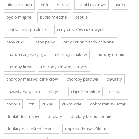
bioasekuracja
bób
buraki
buraki cukrowe
bydło
bydło mięsne
bydło mleczne
cebula
centralne targi rolnicze
ceny buraków cukrowych
ceny cukru
ceny paliw
ceny skupu trzody chlewnej
choroba aujeszky’ego
choroby alpaków
choroby drobiu
choroby krów
choroby krów mlecznych
choroby metaboliczne krów
choroby ptactwa
chwasty
chwasty na łąkach
ciągniki
ciągniki rolnicze
cielęta
coboru
ctr
cukier
cukrownie
dobrostan zwierząt
dopłat do silosów
dopłaty
dopłaty bezpośrednie
dopłaty bezpośrednie 2023
dopłaty do kwalifikatu