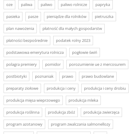
oze
paliwa
paliwo
paliwo rolnicze
papryka
pasieka
pasze
pieniądze dla rolników
pietruszka
plan nawożenia
płatność dla małych gospodarstw
płatności bezpośrednie
podatek rolny 2023
podstawowa emerytura rolnicza
pogłowie świń
polagra premiery
pomidor
porozumienie ue z mercosurem
postbiotyki
poznaniak
prawo
prawo budowlane
preparaty ziołowe
produkcja i ceny
produkcja i ceny drobiu
produkcja mięsa wieprzowego
produkcja mleka
produkcja roślinna
produkcja zbóż
produkcja zwierzęca
program azotanowy
program zwalczania salmonellozy