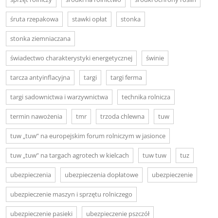
śruta rzepakowa
stawki opłat
stonka
stonka ziemniaczana
świadectwo charakterystyki energetycznej
świnie
tarcza antyinflacyjna
targi
targi ferma
targi sadownictwa i warzywnictwa
technika rolnicza
termin nawożenia
tmr
trzoda chlewna
tuw
tuw „tuw” na europejskim forum rolniczym w jasionce
tuw „tuw” na targach agrotech w kielcach
tuw tuw
tuz
ubezpieczenia
ubezpieczenia dopłatowe
ubezpieczenie
ubezpieczenie maszyn i sprzętu rolniczego
ubezpieczenie pasieki
ubezpieczenie pszczół