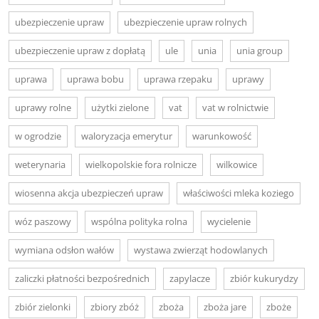
ubezpieczenie upraw
ubezpieczenie upraw rolnych
ubezpieczenie upraw z dopłatą
ule
unia
unia group
uprawa
uprawa bobu
uprawa rzepaku
uprawy
uprawy rolne
użytki zielone
vat
vat w rolnictwie
w ogrodzie
waloryzacja emerytur
warunkowość
weterynaria
wielkopolskie fora rolnicze
wilkowice
wiosenna akcja ubezpieczeń upraw
właściwości mleka koziego
wóz paszowy
wspólna polityka rolna
wycielenie
wymiana odsłon wałów
wystawa zwierząt hodowlanych
zaliczki płatności bezpośrednich
zapylacze
zbiór kukurydzy
zbiór zielonki
zbiory zbóż
zboża
zboża jare
zboże