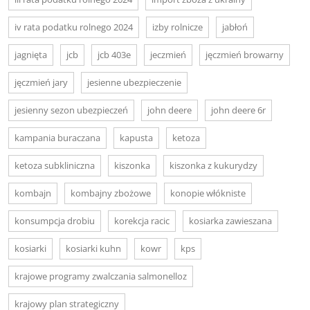
iv rata podatku rolnego 2024
izby rolnicze
jabłoń
jagnięta
jcb
jcb 403e
jeczmień
jęczmień browarny
jęczmień jary
jesienne ubezpieczenie
jesienny sezon ubezpieczeń
john deere
john deere 6r
kampania buraczana
kapusta
ketoza
ketoza subkliniczna
kiszonka
kiszonka z kukurydzy
kombajn
kombajny zbożowe
konopie włókniste
konsumpcja drobiu
korekcja racic
kosiarka zawieszana
kosiarki
kosiarki kuhn
kowr
kps
krajowe programy zwalczania salmonelloz
krajowy plan strategiczny