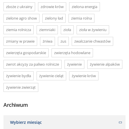
zboże z ukrainy
zdrowie krów
zielona energia
zielone agro show
zielony ład
ziemia rolna
ziemia rolnicza
ziemniaki
zioła
zioła w żywieniu
zmiany w prawie
żniwa
zus
zwalczanie chwastów
zwierzęta gospodarskie
zwierzęta hodowlane
zwrot akcyzy za paliwo rolnicze
żywienie
żywienie alpaków
żywienie bydła
żywienie cieląt
żywienie krów
żywienie zwierząt
Archiwum
Wybierz miesiąc