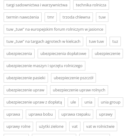
targi sadownictwa i warzywnictwa
technika rolnicza
termin nawożenia
tmr
trzoda chlewna
tuw
tuw „tuw” na europejskim forum rolniczym w jasionce
tuw „tuw” na targach agrotech w kielcach
tuw tuw
tuz
ubezpieczenia
ubezpieczenia dopłatowe
ubezpieczenie
ubezpieczenie maszyn i sprzętu rolniczego
ubezpieczenie pasieki
ubezpieczenie pszczół
ubezpieczenie upraw
ubezpieczenie upraw rolnych
ubezpieczenie upraw z dopłatą
ule
unia
unia group
uprawa
uprawa bobu
uprawa rzepaku
uprawy
uprawy rolne
użytki zielone
vat
vat w rolnictwie