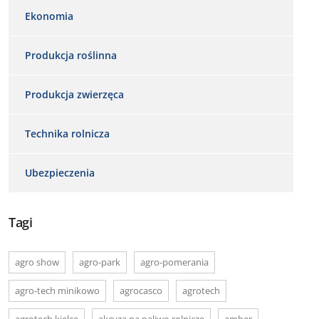
Ekonomia
Produkcja roślinna
Produkcja zwierzęca
Technika rolnicza
Ubezpieczenia
Tagi
agro show
agro-park
agro-pomerania
agro-tech minikowo
agrocasco
agrotech
agrotech kielce
akcyza na paliwo rolnicze
amber