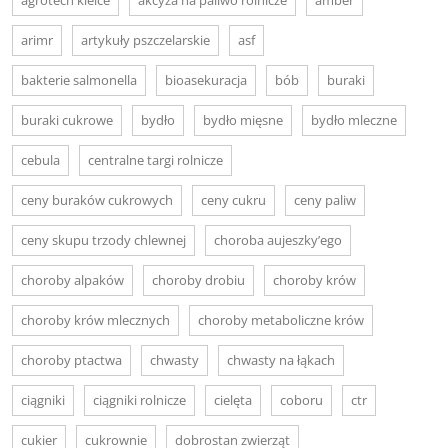
arimr
artykuły pszczelarskie
asf
bakterie salmonella
bioasekuracja
bób
buraki
buraki cukrowe
bydło
bydło mięsne
bydło mleczne
cebula
centralne targi rolnicze
ceny buraków cukrowych
ceny cukru
ceny paliw
ceny skupu trzody chlewnej
choroba aujeszky’ego
choroby alpaków
choroby drobiu
choroby krów
choroby krów mlecznych
choroby metaboliczne krów
choroby ptactwa
chwasty
chwasty na łąkach
ciągniki
ciągniki rolnicze
cielęta
coboru
ctr
cukier
cukrownie
dobrostan zwierząt