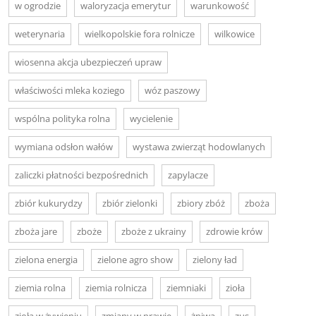
w ogrodzie
waloryzacja emerytur
warunkowość
weterynaria
wielkopolskie fora rolnicze
wilkowice
wiosenna akcja ubezpieczeń upraw
właściwości mleka koziego
wóz paszowy
wspólna polityka rolna
wycielenie
wymiana odsłon wałów
wystawa zwierząt hodowlanych
zaliczki płatności bezpośrednich
zapylacze
zbiór kukurydzy
zbiór zielonki
zbiory zbóż
zboża
zboża jare
zboże
zboże z ukrainy
zdrowie krów
zielona energia
zielone agro show
zielony ład
ziemia rolna
ziemia rolnicza
ziemniaki
zioła
zioła w żywieniu
zmiany w prawie
żniwa
zus