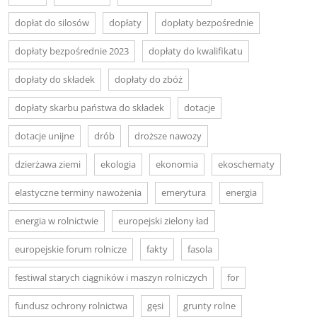
dopłat do silosów
dopłaty
dopłaty bezpośrednie
dopłaty bezpośrednie 2023
dopłaty do kwalifikatu
dopłaty do składek
dopłaty do zbóż
dopłaty skarbu państwa do składek
dotacje
dotacje unijne
drób
droższe nawozy
dzierżawa ziemi
ekologia
ekonomia
ekoschematy
elastyczne terminy nawożenia
emerytura
energia
energia w rolnictwie
europejski zielony ład
europejskie forum rolnicze
fakty
fasola
festiwal starych ciągników i maszyn rolniczych
for
fundusz ochrony rolnictwa
gęsi
grunty rolne