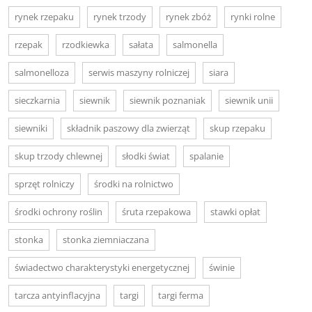
rynek rzepaku
rynek trzody
rynek zbóż
rynki rolne
rzepak
rzodkiewka
sałata
salmonella
salmonelloza
serwis maszyny rolniczej
siara
sieczkarnia
siewnik
siewnik poznaniak
siewnik unii
siewniki
składnik paszowy dla zwierząt
skup rzepaku
skup trzody chlewnej
słodki świat
spalanie
sprzęt rolniczy
środki na rolnictwo
środki ochrony roślin
śruta rzepakowa
stawki opłat
stonka
stonka ziemniaczana
świadectwo charakterystyki energetycznej
świnie
tarcza antyinflacyjna
targi
targi ferma