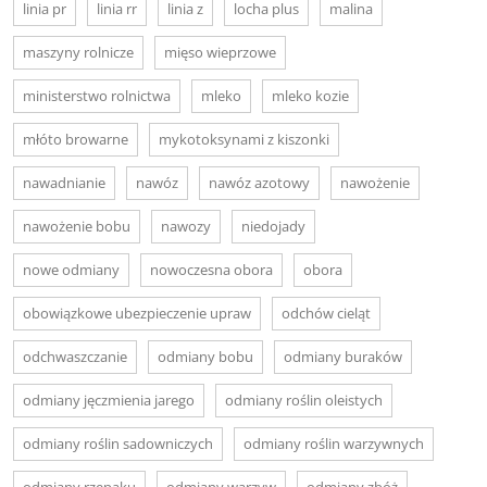
linia pr
linia rr
linia z
locha plus
malina
maszyny rolnicze
mięso wieprzowe
ministerstwo rolnictwa
mleko
mleko kozie
młóto browarne
mykotoksynami z kiszonki
nawadnianie
nawóz
nawóz azotowy
nawożenie
nawożenie bobu
nawozy
niedojady
nowe odmiany
nowoczesna obora
obora
obowiązkowe ubezpieczenie upraw
odchów cieląt
odchwaszczanie
odmiany bobu
odmiany buraków
odmiany jęczmienia jarego
odmiany roślin oleistych
odmiany roślin sadowniczych
odmiany roślin warzywnych
odmiany rzepaku
odmiany warzyw
odmiany zbóż