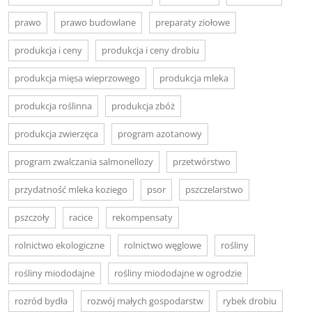
prawo
prawo budowlane
preparaty ziołowe
produkcja i ceny
produkcja i ceny drobiu
produkcja mięsa wieprzowego
produkcja mleka
produkcja roślinna
produkcja zbóż
produkcja zwierzęca
program azotanowy
program zwalczania salmonellozy
przetwórstwo
przydatność mleka koziego
psor
pszczelarstwo
pszczoły
racice
rekompensaty
rolnictwo ekologiczne
rolnictwo węglowe
rośliny
rośliny miododajne
rośliny miododajne w ogrodzie
rozród bydła
rozwój małych gospodarstw
rybek drobiu