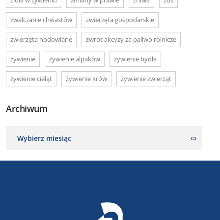
zwalczanie chwastów
zwierzęta gospodarskie
zwierzęta hodowlane
zwrot akcyzy za paliwo rolnicze
żywienie
żywienie alpaków
żywienie bydła
żywienie cieląt
żywienie krów
żywienie zwierząt
Archiwum
Wybierz miesiąc