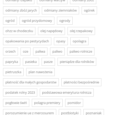
odmiany zbóż jarych
odmiany ziemniaków
ogórek
ogród
ogród przydomowy
ogrody
ohzz w chodeczku
olej napędowy
olej rzepakowy
opakowania po pestycydach
opasy
opolagra
orzech
oze
paliwa
paliwo
paliwo rolnicze
papryka
pasieka
pasze
pieniądze dla rolników
pietruszka
plan nawożenia
płatność dla małych gospodarstw
płatności bezpośrednie
podatek rolny 2023
podstawowa emerytura rolnicza
pogłowie świń
polagra premiery
pomidor
porozumienie ue z mercosurem
postbiotyki
poznaniak