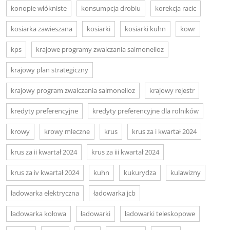
konopie włókniste
konsumpcja drobiu
korekcja racic
kosiarka zawieszana
kosiarki
kosiarki kuhn
kowr
kps
krajowe programy zwalczania salmonelloz
krajowy plan strategiczny
krajowy program zwalczania salmonelloz
krajowy rejestr
kredyty preferencyjne
kredyty preferencyjne dla rolników
krowy
krowy mleczne
krus
krus za i kwartał 2024
krus za ii kwartał 2024
krus za iii kwartał 2024
krus za iv kwartał 2024
kuhn
kukurydza
kulawizny
ładowarka elektryczna
ładowarka jcb
ładowarka kołowa
ładowarki
ładowarki teleskopowe