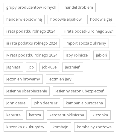
grupy producentów rolnych
handel drobiem
handel wieprzowiną
hodowla alpaków
hodowla gęsi
i rata podatku rolnego 2024
ii rata podatku rolnego 2024
iii rata podatku rolnego 2024
import zboża z ukrainy
iv rata podatku rolnego 2024
izby rolnicze
jabłoń
jagnięta
jcb
jcb 403e
jeczmień
jęczmień browarny
jęczmień jary
jesienne ubezpieczenie
jesienny sezon ubezpieczeń
john deere
john deere 6r
kampania buraczana
kapusta
ketoza
ketoza subkliniczna
kiszonka
kiszonka z kukurydzy
kombajn
kombajny zbożowe