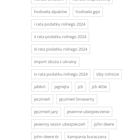
hodowla alpaków
hodowla gęsi
i rata podatku rolnego 2024
ii rata podatku rolnego 2024
iii rata podatku rolnego 2024
import zboża z ukrainy
iv rata podatku rolnego 2024
izby rolnicze
jabłoń
jagnięta
jcb
jcb 403e
jeczmień
jęczmień browarny
jęczmień jary
jesienne ubezpieczenie
jesienny sezon ubezpieczeń
john deere
john deere 6r
kampania buraczana