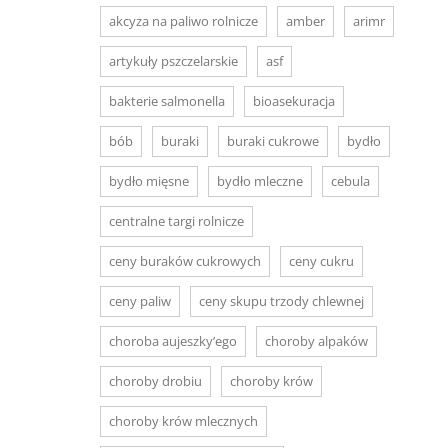
akcyza na paliwo rolnicze
amber
arimr
artykuły pszczelarskie
asf
bakterie salmonella
bioasekuracja
bób
buraki
buraki cukrowe
bydło
bydło mięsne
bydło mleczne
cebula
centralne targi rolnicze
ceny buraków cukrowych
ceny cukru
ceny paliw
ceny skupu trzody chlewnej
choroba aujeszky’ego
choroby alpaków
choroby drobiu
choroby krów
choroby krów mlecznych