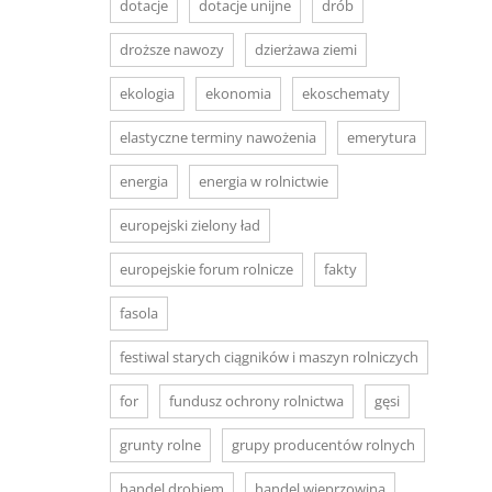
dotacje
dotacje unijne
drób
droższe nawozy
dzierżawa ziemi
ekologia
ekonomia
ekoschematy
elastyczne terminy nawożenia
emerytura
energia
energia w rolnictwie
europejski zielony ład
europejskie forum rolnicze
fakty
fasola
festiwal starych ciągników i maszyn rolniczych
for
fundusz ochrony rolnictwa
gęsi
grunty rolne
grupy producentów rolnych
handel drobiem
handel wieprzowiną