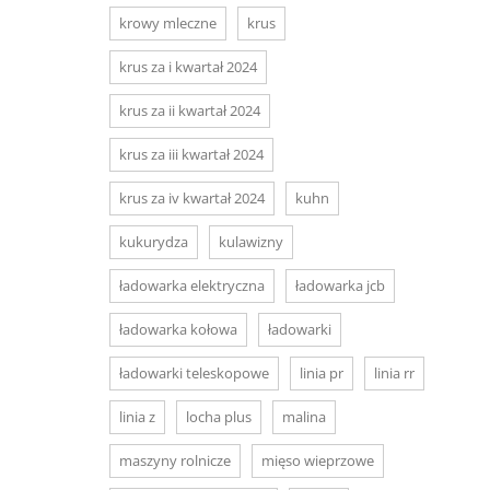
krowy mleczne
krus
krus za i kwartał 2024
krus za ii kwartał 2024
krus za iii kwartał 2024
krus za iv kwartał 2024
kuhn
kukurydza
kulawizny
ładowarka elektryczna
ładowarka jcb
ładowarka kołowa
ładowarki
ładowarki teleskopowe
linia pr
linia rr
linia z
locha plus
malina
maszyny rolnicze
mięso wieprzowe