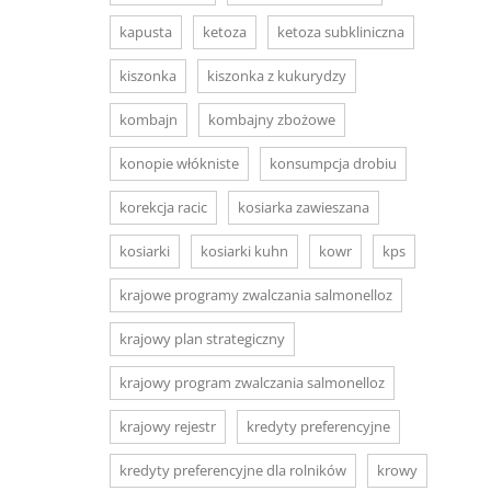
kapusta
ketoza
ketoza subkliniczna
kiszonka
kiszonka z kukurydzy
kombajn
kombajny zbożowe
konopie włókniste
konsumpcja drobiu
korekcja racic
kosiarka zawieszana
kosiarki
kosiarki kuhn
kowr
kps
krajowe programy zwalczania salmonelloz
krajowy plan strategiczny
krajowy program zwalczania salmonelloz
krajowy rejestr
kredyty preferencyjne
kredyty preferencyjne dla rolników
krowy