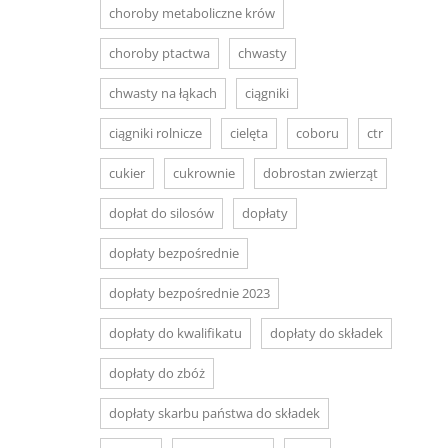
choroby metaboliczne krów
choroby ptactwa
chwasty
chwasty na łąkach
ciągniki
ciągniki rolnicze
cielęta
coboru
ctr
cukier
cukrownie
dobrostan zwierząt
dopłat do silosów
dopłaty
dopłaty bezpośrednie
dopłaty bezpośrednie 2023
dopłaty do kwalifikatu
dopłaty do składek
dopłaty do zbóż
dopłaty skarbu państwa do składek