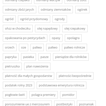
odmiany zbóż jarych
odmiany ziemniaków
ogórek
ogród
ogród przydomowy
ogrody
ohzz w chodeczku
olej napędowy
olej rzepakowy
opakowania po pestycydach
opasy
opolagra
orzech
oze
paliwa
paliwo
paliwo rolnicze
papryka
pasieka
pasze
pieniądze dla rolników
pietruszka
plan nawożenia
płatność dla małych gospodarstw
płatności bezpośrednie
podatek rolny 2023
podstawowa emerytura rolnicza
pogłowie świń
polagra premiery
pomidor
porozumienie ue z mercosurem
postbiotyki
poznaniak