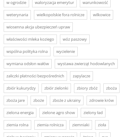
w ogrodzie
waloryzacja emerytur
warunkowość
weterynaria
wielkopolskie fora rolnicze
wilkowice
wiosenna akcja ubezpieczeń upraw
właściwości mleka koziego
wóz paszowy
wspólna polityka rolna
wycielenie
wymiana odsłon wałów
wystawa zwierząt hodowlanych
zaliczki płatności bezpośrednich
zapylacze
zbiór kukurydzy
zbiór zielonki
zbiory zbóż
zboża
zboża jare
zboże
zboże z ukrainy
zdrowie krów
zielona energia
zielone agro show
zielony ład
ziemia rolna
ziemia rolnicza
ziemniaki
zioła
zioła w żywieniu
zmiany w prawie
żniwa
zus