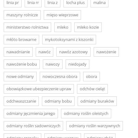
linia pr
linia rr
linia z
locha plus
malina
maszyny rolnicze
mięso wieprzowe
ministerstwo rolnictwa
mleko
mleko kozie
młóto browarne
mykotoksynami z kiszonki
nawadnianie
nawóz
nawóz azotowy
nawożenie
nawożenie bobu
nawozy
niedojady
nowe odmiany
nowoczesna obora
obora
obowiązkowe ubezpieczenie upraw
odchów cieląt
odchwaszczanie
odmiany bobu
odmiany buraków
odmiany jęczmienia jarego
odmiany roślin oleistych
odmiany roślin sadowniczych
odmiany roślin warzywnych
odmiany rzepaku
odmiany warzyw
odmiany zbóż