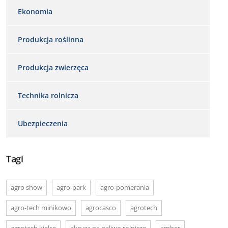
Ekonomia
Produkcja roślinna
Produkcja zwierzęca
Technika rolnicza
Ubezpieczenia
Tagi
agro show
agro-park
agro-pomerania
agro-tech minikowo
agrocasco
agrotech
agrotech kielce
akcyza na paliwo rolnicze
amber