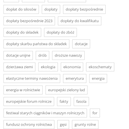
dopłat do silosów
dopłaty
dopłaty bezpośrednie
dopłaty bezpośrednie 2023
dopłaty do kwalifikatu
dopłaty do składek
dopłaty do zbóż
dopłaty skarbu państwa do składek
dotacje
dotacje unijne
drób
droższe nawozy
dzierżawa ziemi
ekologia
ekonomia
ekoschematy
elastyczne terminy nawożenia
emerytura
energia
energia w rolnictwie
europejski zielony ład
europejskie forum rolnicze
fakty
fasola
festiwal starych ciągników i maszyn rolniczych
for
fundusz ochrony rolnictwa
gęsi
grunty rolne