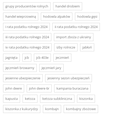
grupy producentów rolnych
handel drobiem
handel wieprzowiną
hodowla alpaków
hodowla gęsi
i rata podatku rolnego 2024
ii rata podatku rolnego 2024
iii rata podatku rolnego 2024
import zboża z ukrainy
iv rata podatku rolnego 2024
izby rolnicze
jabłoń
jagnięta
jcb
jcb 403e
jeczmień
jęczmień browarny
jęczmień jary
jesienne ubezpieczenie
jesienny sezon ubezpieczeń
john deere
john deere 6r
kampania buraczana
kapusta
ketoza
ketoza subkliniczna
kiszonka
kiszonka z kukurydzy
kombajn
kombajny zbożowe