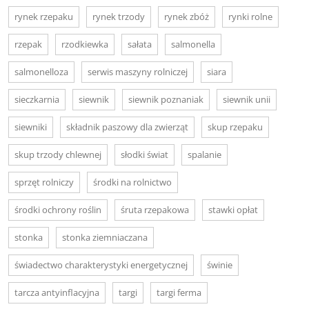
rynek rzepaku
rynek trzody
rynek zbóż
rynki rolne
rzepak
rzodkiewka
sałata
salmonella
salmonelloza
serwis maszyny rolniczej
siara
sieczkarnia
siewnik
siewnik poznaniak
siewnik unii
siewniki
składnik paszowy dla zwierząt
skup rzepaku
skup trzody chlewnej
słodki świat
spalanie
sprzęt rolniczy
środki na rolnictwo
środki ochrony roślin
śruta rzepakowa
stawki opłat
stonka
stonka ziemniaczana
świadectwo charakterystyki energetycznej
świnie
tarcza antyinflacyjna
targi
targi ferma