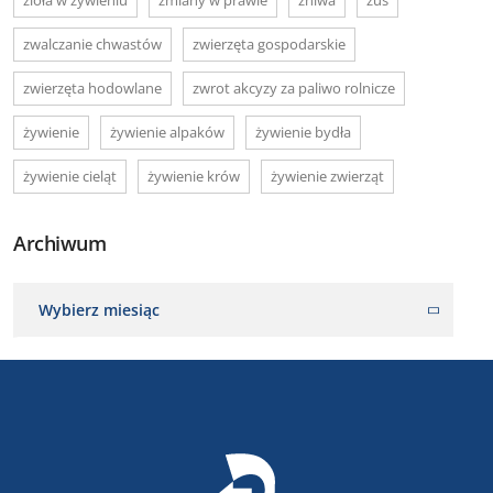
zwalczanie chwastów
zwierzęta gospodarskie
zwierzęta hodowlane
zwrot akcyzy za paliwo rolnicze
żywienie
żywienie alpaków
żywienie bydła
żywienie cieląt
żywienie krów
żywienie zwierząt
Archiwum
Wybierz miesiąc