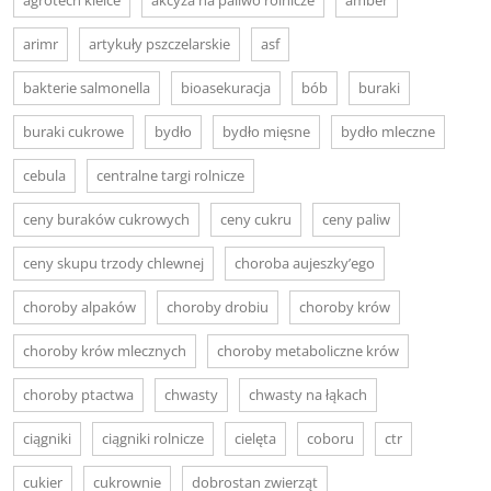
arimr
artykuły pszczelarskie
asf
bakterie salmonella
bioasekuracja
bób
buraki
buraki cukrowe
bydło
bydło mięsne
bydło mleczne
cebula
centralne targi rolnicze
ceny buraków cukrowych
ceny cukru
ceny paliw
ceny skupu trzody chlewnej
choroba aujeszky’ego
choroby alpaków
choroby drobiu
choroby krów
choroby krów mlecznych
choroby metaboliczne krów
choroby ptactwa
chwasty
chwasty na łąkach
ciągniki
ciągniki rolnicze
cielęta
coboru
ctr
cukier
cukrownie
dobrostan zwierząt