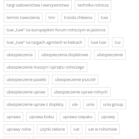
targi sadownictwa i warzywnictwa
technika rolnicza
termin nawożenia
tmr
trzoda chlewna
tuw
tuw „tuw” na europejskim forum rolniczym w jasionce
tuw „tuw” na targach agrotech w kielcach
tuw tuw
tuz
ubezpieczenia
ubezpieczenia dopłatowe
ubezpieczenie
ubezpieczenie maszyn i sprzętu rolniczego
ubezpieczenie pasieki
ubezpieczenie pszczół
ubezpieczenie upraw
ubezpieczenie upraw rolnych
ubezpieczenie upraw z dopłatą
ule
unia
unia group
uprawa
uprawa bobu
uprawa rzepaku
uprawy
uprawy rolne
użytki zielone
vat
vat w rolnictwie