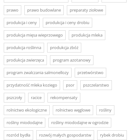
prawo
prawo budowlane
preparaty ziołowe
produkcja i ceny
produkcja i ceny drobiu
produkcja mięsa wieprzowego
produkcja mleka
produkcja roślinna
produkcja zbóż
produkcja zwierzęca
program azotanowy
program zwalczania salmonellozy
przetwórstwo
przydatność mleka koziego
psor
pszczelarstwo
pszczoły
racice
rekompensaty
rolnictwo ekologiczne
rolnictwo węglowe
rośliny
rośliny miododajne
rośliny miododajne w ogrodzie
rozród bydła
rozwój małych gospodarstw
rybek drobiu