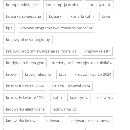
konopie włókniste
konsumpcja drobiu
korekcja racic
kosiarka zawieszana
kosiarki
kosiarki kuhn
kowr
kps
krajowe programy zwalczania salmonelloz
krajowy plan strategiczny
krajowy program zwalczania salmonelloz
krajowy rejestr
kredyty preferencyjne
kredyty preferencyjne dla rolników
krowy
krowy mleczne
krus
krus za i kwartał 2024
krus za ii kwartał 2024
krus za iii kwartał 2024
krus za iv kwartał 2024
kuhn
kukurydza
kulawizny
ładowarka elektryczna
ładowarka jcb
ładowarka kołowa
ładowarki
ładowarki teleskopowe