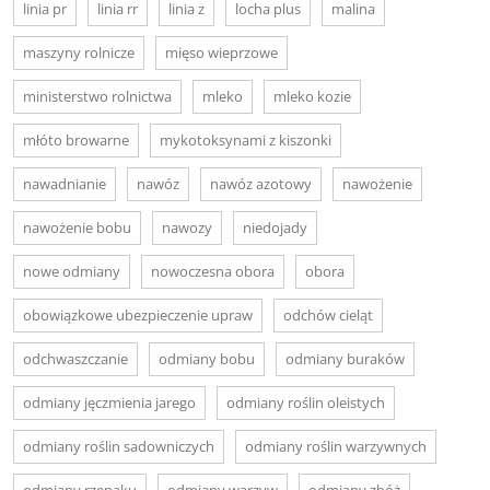
linia pr
linia rr
linia z
locha plus
malina
maszyny rolnicze
mięso wieprzowe
ministerstwo rolnictwa
mleko
mleko kozie
młóto browarne
mykotoksynami z kiszonki
nawadnianie
nawóz
nawóz azotowy
nawożenie
nawożenie bobu
nawozy
niedojady
nowe odmiany
nowoczesna obora
obora
obowiązkowe ubezpieczenie upraw
odchów cieląt
odchwaszczanie
odmiany bobu
odmiany buraków
odmiany jęczmienia jarego
odmiany roślin oleistych
odmiany roślin sadowniczych
odmiany roślin warzywnych
odmiany rzepaku
odmiany warzyw
odmiany zbóż