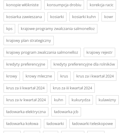
konopie włókniste
konsumpcja drobiu
korekcja racic
kosiarka zawieszana
kosiarki
kosiarki kuhn
kowr
kps
krajowe programy zwalczania salmonelloz
krajowy plan strategiczny
krajowy program zwalczania salmonelloz
krajowy rejestr
kredyty preferencyjne
kredyty preferencyjne dla rolników
krowy
krowy mleczne
krus
krus za i kwartał 2024
krus za ii kwartał 2024
krus za iii kwartał 2024
krus za iv kwartał 2024
kuhn
kukurydza
kulawizny
ładowarka elektryczna
ładowarka jcb
ładowarka kołowa
ładowarki
ładowarki teleskopowe