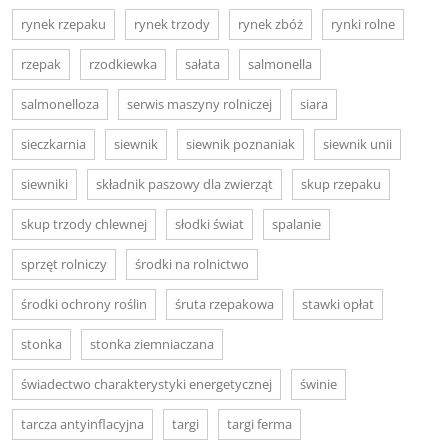
rynek rzepaku
rynek trzody
rynek zbóż
rynki rolne
rzepak
rzodkiewka
sałata
salmonella
salmonelloza
serwis maszyny rolniczej
siara
sieczkarnia
siewnik
siewnik poznaniak
siewnik unii
siewniki
składnik paszowy dla zwierząt
skup rzepaku
skup trzody chlewnej
słodki świat
spalanie
sprzęt rolniczy
środki na rolnictwo
środki ochrony roślin
śruta rzepakowa
stawki opłat
stonka
stonka ziemniaczana
świadectwo charakterystyki energetycznej
świnie
tarcza antyinflacyjna
targi
targi ferma