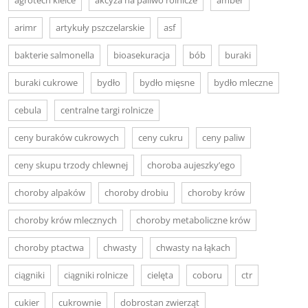
arimr
artykuły pszczelarskie
asf
bakterie salmonella
bioasekuracja
bób
buraki
buraki cukrowe
bydło
bydło mięsne
bydło mleczne
cebula
centralne targi rolnicze
ceny buraków cukrowych
ceny cukru
ceny paliw
ceny skupu trzody chlewnej
choroba aujeszky’ego
choroby alpaków
choroby drobiu
choroby krów
choroby krów mlecznych
choroby metaboliczne krów
choroby ptactwa
chwasty
chwasty na łąkach
ciągniki
ciągniki rolnicze
cielęta
coboru
ctr
cukier
cukrownie
dobrostan zwierząt