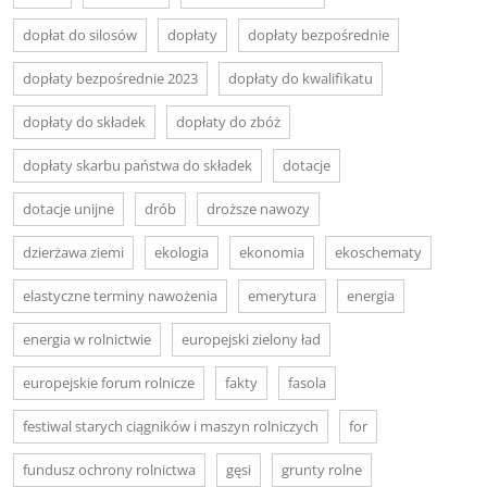
dopłat do silosów
dopłaty
dopłaty bezpośrednie
dopłaty bezpośrednie 2023
dopłaty do kwalifikatu
dopłaty do składek
dopłaty do zbóż
dopłaty skarbu państwa do składek
dotacje
dotacje unijne
drób
droższe nawozy
dzierżawa ziemi
ekologia
ekonomia
ekoschematy
elastyczne terminy nawożenia
emerytura
energia
energia w rolnictwie
europejski zielony ład
europejskie forum rolnicze
fakty
fasola
festiwal starych ciągników i maszyn rolniczych
for
fundusz ochrony rolnictwa
gęsi
grunty rolne