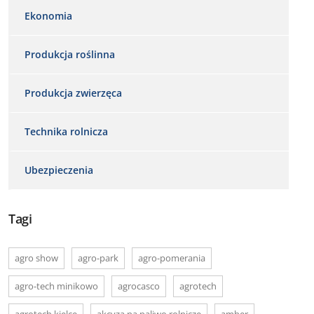
Ekonomia
Produkcja roślinna
Produkcja zwierzęca
Technika rolnicza
Ubezpieczenia
Tagi
agro show
agro-park
agro-pomerania
agro-tech minikowo
agrocasco
agrotech
agrotech kielce
akcyza na paliwo rolnicze
amber