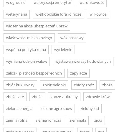
w ogrodzie
waloryzacja emerytur
warunkowość
weterynaria
wielkopolskie fora rolnicze
wilkowice
wiosenna akcja ubezpieczeń upraw
właściwości mleka koziego
wóz paszowy
wspólna polityka rolna
wycielenie
wymiana odsłon wałów
wystawa zwierząt hodowlanych
zaliczki płatności bezpośrednich
zapylacze
zbiór kukurydzy
zbiór zielonki
zbiory zbóż
zboża
zboża jare
zboże
zboże z ukrainy
zdrowie krów
zielona energia
zielone agro show
zielony ład
ziemia rolna
ziemia rolnicza
ziemniaki
zioła
zioła w żywieniu
zmiany w prawie
żniwa
zus