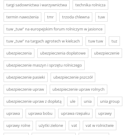
targi sadownictwa i warzywnictwa
technika rolnicza
termin nawożenia
tmr
trzoda chlewna
tuw
tuw „tuw” na europejskim forum rolniczym w jasionce
tuw „tuw” na targach agrotech w kielcach
tuw tuw
tuz
ubezpieczenia
ubezpieczenia dopłatowe
ubezpieczenie
ubezpieczenie maszyn i sprzętu rolniczego
ubezpieczenie pasieki
ubezpieczenie pszczół
ubezpieczenie upraw
ubezpieczenie upraw rolnych
ubezpieczenie upraw z dopłatą
ule
unia
unia group
uprawa
uprawa bobu
uprawa rzepaku
uprawy
uprawy rolne
użytki zielone
vat
vat w rolnictwie