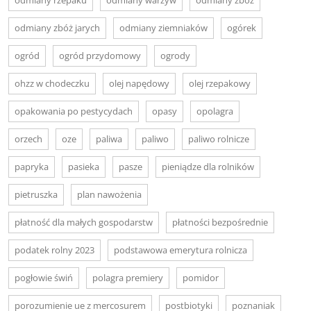
odmiany zbóż jarych
odmiany ziemniaków
ogórek
ogród
ogród przydomowy
ogrody
ohzz w chodeczku
olej napędowy
olej rzepakowy
opakowania po pestycydach
opasy
opolagra
orzech
oze
paliwa
paliwo
paliwo rolnicze
papryka
pasieka
pasze
pieniądze dla rolników
pietruszka
plan nawożenia
płatność dla małych gospodarstw
płatności bezpośrednie
podatek rolny 2023
podstawowa emerytura rolnicza
pogłowie świń
polagra premiery
pomidor
porozumienie ue z mercosurem
postbiotyki
poznaniak