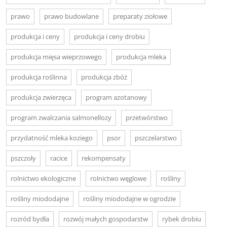
prawo
prawo budowlane
preparaty ziołowe
produkcja i ceny
produkcja i ceny drobiu
produkcja mięsa wieprzowego
produkcja mleka
produkcja roślinna
produkcja zbóż
produkcja zwierzęca
program azotanowy
program zwalczania salmonellozy
przetwórstwo
przydatność mleka koziego
psor
pszczelarstwo
pszczoły
racice
rekompensaty
rolnictwo ekologiczne
rolnictwo węglowe
rośliny
rośliny miododajne
rośliny miododajne w ogrodzie
rozród bydła
rozwój małych gospodarstw
rybek drobiu