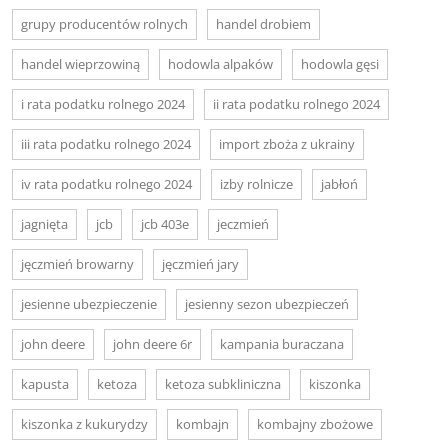
grupy producentów rolnych
handel drobiem
handel wieprzowiną
hodowla alpaków
hodowla gęsi
i rata podatku rolnego 2024
ii rata podatku rolnego 2024
iii rata podatku rolnego 2024
import zboża z ukrainy
iv rata podatku rolnego 2024
izby rolnicze
jabłoń
jagnięta
jcb
jcb 403e
jeczmień
jęczmień browarny
jęczmień jary
jesienne ubezpieczenie
jesienny sezon ubezpieczeń
john deere
john deere 6r
kampania buraczana
kapusta
ketoza
ketoza subkliniczna
kiszonka
kiszonka z kukurydzy
kombajn
kombajny zbożowe