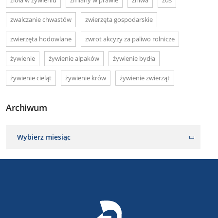
zwalczanie chwastów
zwierzęta gospodarskie
zwierzęta hodowlane
zwrot akcyzy za paliwo rolnicze
żywienie
żywienie alpaków
żywienie bydła
żywienie cieląt
żywienie krów
żywienie zwierząt
Archiwum
Wybierz miesiąc