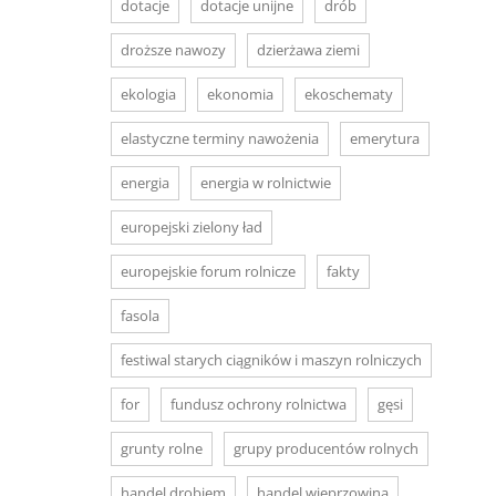
dotacje
dotacje unijne
drób
droższe nawozy
dzierżawa ziemi
ekologia
ekonomia
ekoschematy
elastyczne terminy nawożenia
emerytura
energia
energia w rolnictwie
europejski zielony ład
europejskie forum rolnicze
fakty
fasola
festiwal starych ciągników i maszyn rolniczych
for
fundusz ochrony rolnictwa
gęsi
grunty rolne
grupy producentów rolnych
handel drobiem
handel wieprzowiną