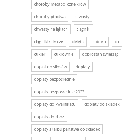
choroby metaboliczne krów
choroby ptactwa
chwasty
chwasty na łąkach
ciągniki
ciągniki rolnicze
cielęta
coboru
ctr
cukier
cukrownie
dobrostan zwierząt
dopłat do silosów
dopłaty
dopłaty bezpośrednie
dopłaty bezpośrednie 2023
dopłaty do kwalifikatu
dopłaty do składek
dopłaty do zbóż
dopłaty skarbu państwa do składek