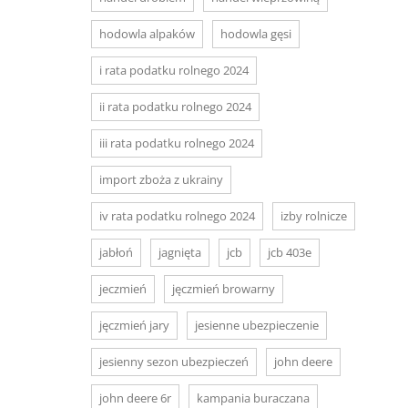
hodowla alpaków
hodowla gęsi
i rata podatku rolnego 2024
ii rata podatku rolnego 2024
iii rata podatku rolnego 2024
import zboża z ukrainy
iv rata podatku rolnego 2024
izby rolnicze
jabłoń
jagnięta
jcb
jcb 403e
jeczmień
jęczmień browarny
jęczmień jary
jesienne ubezpieczenie
jesienny sezon ubezpieczeń
john deere
john deere 6r
kampania buraczana