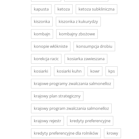
kapusta
ketoza
ketoza subkliniczna
kiszonka
kiszonka z kukurydzy
kombajn
kombajny zbożowe
konopie włókniste
konsumpcja drobiu
korekcja racic
kosiarka zawieszana
kosiarki
kosiarki kuhn
kowr
kps
krajowe programy zwalczania salmonelloz
krajowy plan strategiczny
krajowy program zwalczania salmonelloz
krajowy rejestr
kredyty preferencyjne
kredyty preferencyjne dla rolników
krowy