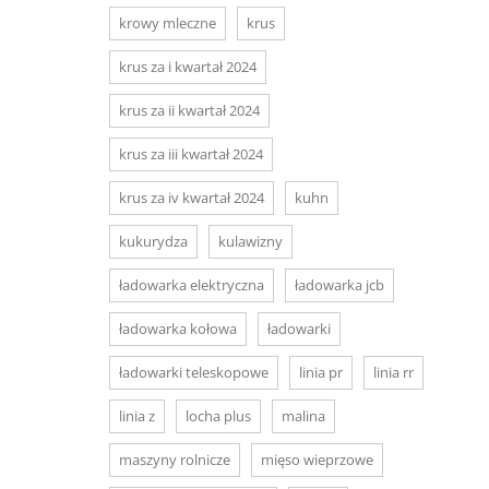
krowy mleczne
krus
krus za i kwartał 2024
krus za ii kwartał 2024
krus za iii kwartał 2024
krus za iv kwartał 2024
kuhn
kukurydza
kulawizny
ładowarka elektryczna
ładowarka jcb
ładowarka kołowa
ładowarki
ładowarki teleskopowe
linia pr
linia rr
linia z
locha plus
malina
maszyny rolnicze
mięso wieprzowe