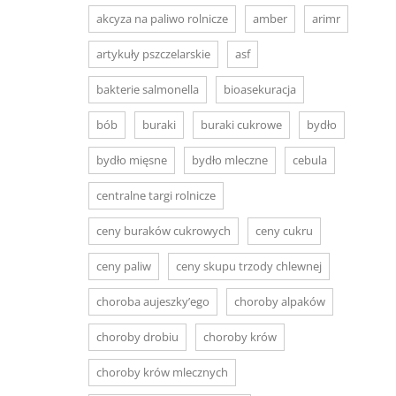
akcyza na paliwo rolnicze
amber
arimr
artykuły pszczelarskie
asf
bakterie salmonella
bioasekuracja
bób
buraki
buraki cukrowe
bydło
bydło mięsne
bydło mleczne
cebula
centralne targi rolnicze
ceny buraków cukrowych
ceny cukru
ceny paliw
ceny skupu trzody chlewnej
choroba aujeszky’ego
choroby alpaków
choroby drobiu
choroby krów
choroby krów mlecznych