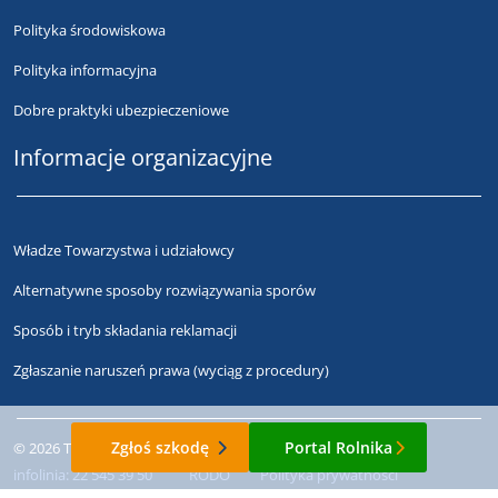
Polityka środowiskowa
Polityka informacyjna
Dobre praktyki ubezpieczeniowe
Informacje organizacyjne
Władze Towarzystwa i udziałowcy
Alternatywne sposoby rozwiązywania sporów
Sposób i tryb składania reklamacji
Zgłaszanie naruszeń prawa (wyciąg z procedury)
Zgłoś szkodę
Portal Rolnika
© 2026 Towarzystwo Ubezpieczeń Wzajemnych "TUW"
infolinia:
22 545 39 50
RODO
Polityka prywatności