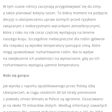
W tym czasie rolnicy zaczynają przygotowywać się do zimy,
a także planować kolejny sezon. To dobry moment na podjęcie
decyzji o ubezpieczeniu upraw ozimych przed ryzykiem
związanym z niekorzystnymi warunkami atmosferycznymi,
które z roku na rok coraz częściej występują na terenie
naszego kraju. Szczególnie niebezpieczne dla roślin (głównie
dla rzepaku) są wysokie temperatury panujące zimą, które
mogą spowodować rozhartowanie roślin. Ma to wpływ
na zwiększenie ich podatności na wymarzanie, gdy po ich
rozhartowaniu wystąpią ujemne temperatury.
Robi się gorąco
Jak wynika z raportu opublikowanego przez Polską Izbę
Ubezpieczeń, w ciągu ostatnich 40 lat straty poniesione
z powodu zmian klimatu w Polsce są ogromne. Oszacowano
je na około 70 miliardów złotych. Według informacji zawartych
w raporcie PIU, wzrost globalnej temperatury o 2°C do 2050