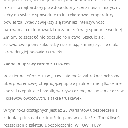
roku – to najbardziej prawdopodobny scenariusz klimatyczny,
który na świecie spowoduje m.in. rekordowe temperatury
powietrza. Wtedy zwiększy się również intensywność
parowania, co doprowadzi do zaburzeń w gospodarce wodnej.
Zmiany te szczególnie odczuje rolnictwo. Szacuje się,
że światowe plony kukurydzy i soi mogą zmniejszyć się o ok.
5% w drugiej połowie XXI wieku
[1]
.
Zadbaj o uprawy razem z TUW-em
W jesiennej ofercie TUW „TUW” nie może zabraknąć ochrony
ubezpieczeniowej obejmującej uprawy rolne – nie tylko ozime
zboża i rzepak, ale i rzepik, warzywa ozime, nasadzenia: drzew
i krzewów owocowych, a także truskawek.
W tym roku dostępnych jest aż 25 wariantów ubezpieczenia
z dopłatą do składki z budżetu państwa, a także 17 możliwości
rozszerzenia zakresu ubezpieczenia. W TUW „TUW”