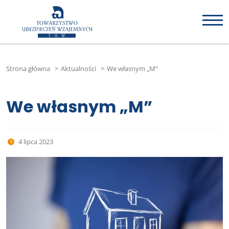
Strona główna
>
Aktualności
>
We własnym „M”
We własnym „M”
4 lipca 2023