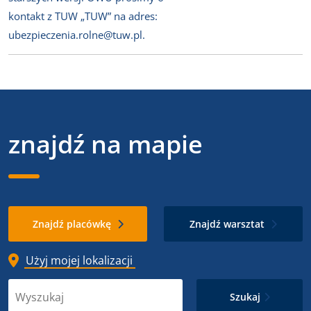
kontakt z TUW „TUW” na adres:
ubezpieczenia.rolne@tuw.pl.
znajdź na mapie
Znajdź placówkę
Znajdź warsztat
Użyj mojej lokalizacji
Szukaj