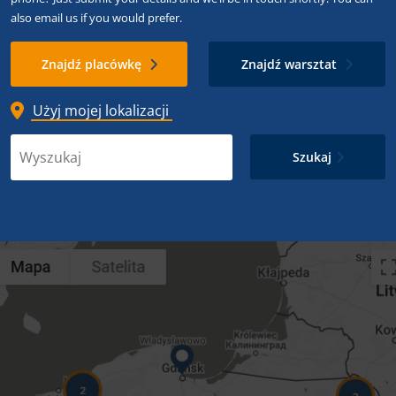
also email us if you would prefer.
Znajdź placówkę
Znajdź warsztat
Użyj mojej lokalizacji
Szukaj